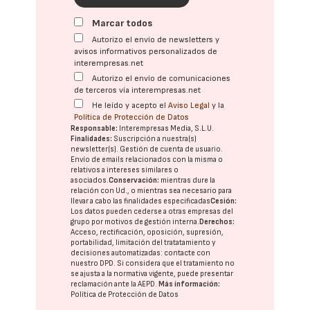
Marcar todos
Autorizo el envío de newsletters y
avisos informativos personalizados de
interempresas.net
Autorizo el envío de comunicaciones
de terceros vía interempresas.net
He leído y acepto el
Aviso Legal
y la
Política de Protección de Datos
Responsable:
Interempresas Media, S.L.U.
Finalidades:
Suscripción a nuestra(s)
newsletter(s). Gestión de cuenta de usuario.
Envío de emails relacionados con la misma o
relativos a intereses similares o
asociados.
Conservación:
mientras dure la
relación con Ud., o mientras sea necesario para
llevar a cabo las finalidades especificadas
Cesión:
Los datos pueden cederse a otras
empresas del
grupo
por motivos de gestión interna.
Derechos:
Acceso, rectificación, oposición, supresión,
portabilidad, limitación del tratatamiento y
decisiones automatizadas:
contacte con
nuestro DPD
. Si considera que el tratamiento no
se ajusta a la normativa vigente, puede presentar
reclamación ante la
AEPD
.
Más información:
Política de Protección de Datos