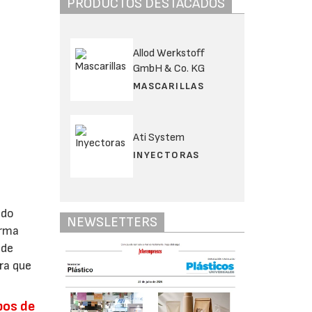
PRODUCTOS DESTACADOS
Allod Werkstoff
GmbH & Co. KG
MASCARILLAS
Ati System
INYECTORAS
ado
NEWSLETTERS
orma
 de
ra que
pos de