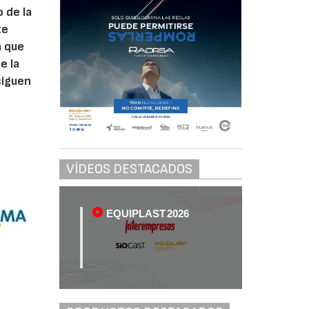
 de la
te
a que
e la
siguen
VÍDEOS DESTACADOS
EQUIPLAST 2026