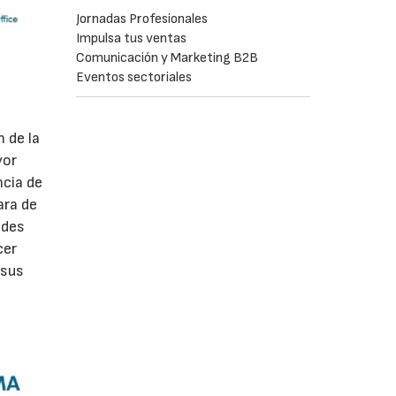
Jornadas Profesionales
Impulsa tus ventas
Comunicación y Marketing B2B
Eventos sectoriales
 de la
yor
ncia de
ara de
ades
cer
 sus