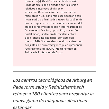
newsletter(s). Gestión de cuenta de usuario.
Envío de emails relacionados con la misma o
relativos a intereses similares o
asociados.
Conservación:
mientras dure la
relación con Ud., o mientras sea necesario para
llevar a cabo las finalidades especificadas
Cesión:
Los datos pueden cederse a otras
empresas del
grupo
por motivos de gestión interna.
Derechos:
Acceso, rectificación, oposición, supresión,
portabilidad, limitación del tratatamiento y
decisiones automatizadas:
contacte con
nuestro DPD
. Si considera que el tratamiento no
se ajusta a la normativa vigente, puede presentar
reclamación ante la
AEPD
.
Más información:
Política de Protección de Datos
Los centros tecnológicos de Arburg en
Radevormwald y Rednitzhembach
reúnen a 180 clientes para presentar la
nueva gama de máquinas eléctricas
estándar