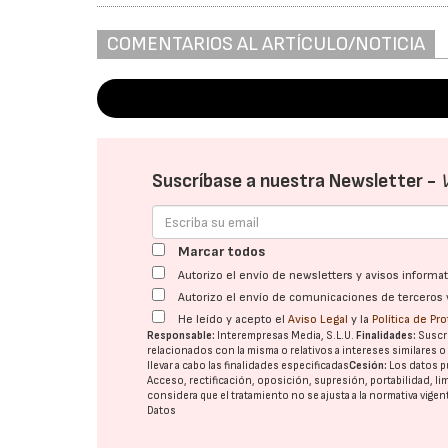
COMENTARIOS AL ARTÍCULO/NOTICIA
Suscríbase a nuestra Newsletter -
Marcar todos
Autorizo el envío de newsletters y avisos inform
Autorizo el envío de comunicaciones de terceros 
He leído y acepto el
Aviso Legal
y la
Política de Pr
Responsable:
Interempresas Media, S.L.U.
Finalidades:
Suscri
relacionados con la misma o relativos a intereses similares 
llevar a cabo las finalidades especificadas
Cesión:
Los datos p
Acceso, rectificación, oposición, supresión, portabilidad, l
considera que el tratamiento no se ajusta a la normativa vige
Datos