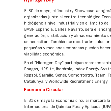
Hydrogen Day
El 30 de mayo, el 'Industry Showcase' acoger
organizadas junto al centro tecnológico Tecnal
hidrógeno a nivel industrial y en el ámbito de 
BASF Española, Carles Navarro, será el encargad
generación, distribución y almacenamiento de
se necesitan. También se mostrarán solucione
pequeñas y medianas empresas pueden hacer u
viabilidad económica.
En el “Hidrogen Day” participan representant
Enagás, H2Site, Iberdrola, Indox Energy Syste
Repsol, Sarralle, Sener, Somorrostro, Team, Te
Catalunya, y Worldwide Recruitment Energy.
Economía Circular
El 31 de mayo la economía circular marcará la
Internacional de Química Pura y Aplicada (IUPA