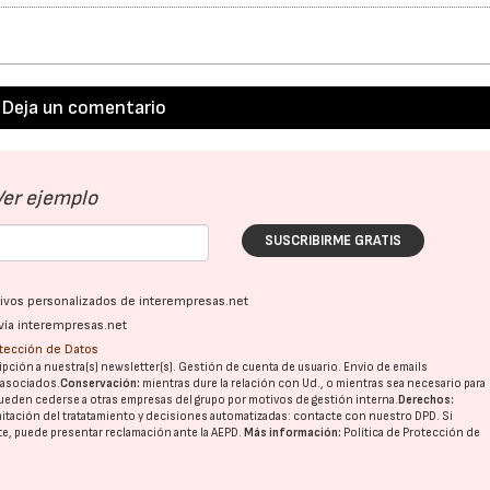
Deja un comentario
Ver ejemplo
SUSCRIBIRME GRATIS
ativos personalizados de interempresas.net
vía interempresas.net
otección de Datos
pción a nuestra(s) newsletter(s). Gestión de cuenta de usuario. Envío de emails
o asociados.
Conservación:
mientras dure la relación con Ud., o mientras sea necesario para
ueden cederse a otras
empresas del grupo
por motivos de gestión interna.
Derechos:
imitación del tratatamiento y decisiones automatizadas:
contacte con nuestro DPD
. Si
nte, puede presentar reclamación ante la
AEPD
.
Más información:
Política de Protección de