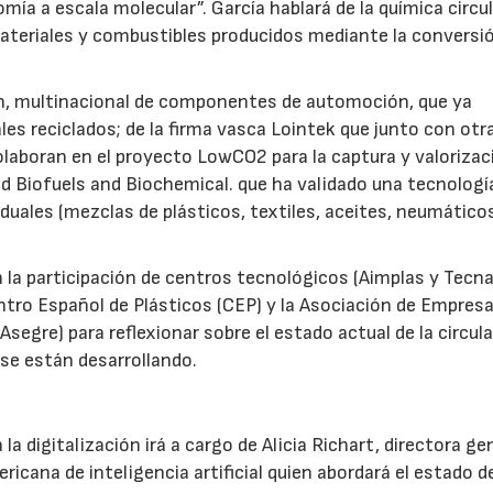
ía a escala molecular”. García hablará de la química circul
ateriales y combustibles producidos mediante la conversi
ín, multinacional de componentes de automoción, que ya
es reciclados; de la firma vasca Lointek que junto con otr
laboran en el proyecto LowCO2 para la captura y valorizac
ed Biofuels and Biochemical. que ha validado una tecnologí
siduales (mezclas de plásticos, textiles, aceites, neumático
la participación de centros tecnológicos (Aimplas y Tecnal
ntro Español de Plásticos (CEP) y la Asociación de Empres
egre) para reflexionar sobre el estado actual de la circula
se están desarrollando.
la digitalización irá a cargo de Alicia Richart, directora ge
icana de inteligencia artificial quien abordará el estado de