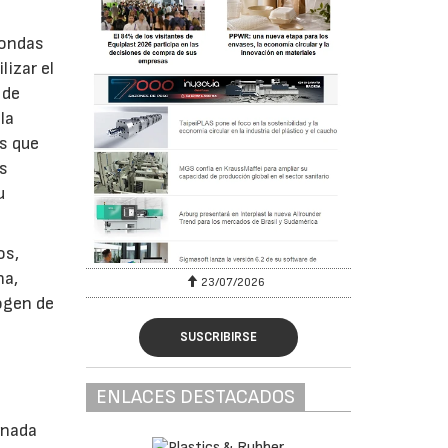
dondas
lizar el
 de
la
os que
as
u
os,
na,
23/07/2026
rogen de
SUSCRIBIRSE
ENLACES DESTACADOS
rnada