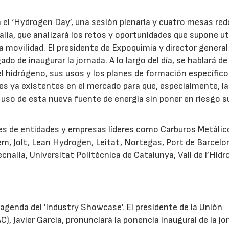
á el ‘Hydrogen Day’, una sesión plenaria y cuatro mesas re
ia, que analizará los retos y oportunidades que supone uti
la movilidad. El presidente de Expoquimia y director general
o de inaugurar la jornada. A lo largo del día, se hablará de 
l hidrógeno, sus usos y los planes de formación específic
s ya existentes en el mercado para que, especialmente, l
so de esta nueva fuente de energía sin poner en riesgo s
es de entidades y empresas líderes como Carburos Metálic
m, Jolt, Lean Hydrogen, Leitat, Nortegas, Port de Barcelo
23/07/2026
30/07/2026
cnalia, Universitat Politècnica de Catalunya, Vall de l’Hid
 agenda del 'Industry Showcase'. El presidente de la Unión
C), Javier García, pronunciará la ponencia inaugural de la jo