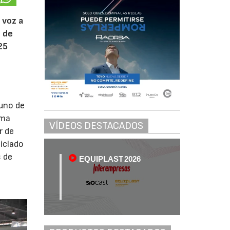
 voz a
n de
25
 uno de
ama
VÍDEOS DESTACADOS
r de
ciclado
s de
EQUIPLAST 2026