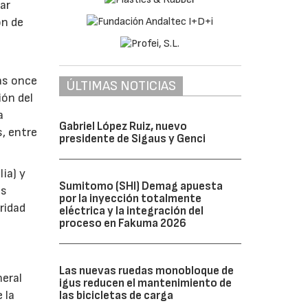
ar
ón de
as once
ÚLTIMAS NOTICIAS
ión del
a
Gabriel López Ruiz, nuevo
s, entre
presidente de Sigaus y Genci
ia) y
Sumitomo (SHI) Demag apuesta
as
por la inyección totalmente
ridad
eléctrica y la integración del
proceso en Fakuma 2026
Las nuevas ruedas monobloque de
neral
igus reducen el mantenimiento de
 la
las bicicletas de carga