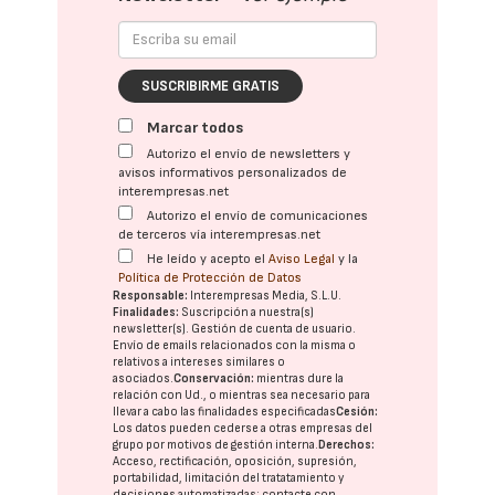
SUSCRIBIRME GRATIS
Marcar todos
Autorizo el envío de newsletters y
avisos informativos personalizados de
interempresas.net
Autorizo el envío de comunicaciones
de terceros vía interempresas.net
He leído y acepto el
Aviso Legal
y la
Política de Protección de Datos
Responsable:
Interempresas Media, S.L.U.
Finalidades:
Suscripción a nuestra(s)
newsletter(s). Gestión de cuenta de usuario.
Envío de emails relacionados con la misma o
relativos a intereses similares o
asociados.
Conservación:
mientras dure la
relación con Ud., o mientras sea necesario para
llevar a cabo las finalidades especificadas
Cesión:
Los datos pueden cederse a otras
empresas del
grupo
por motivos de gestión interna.
Derechos:
Acceso, rectificación, oposición, supresión,
portabilidad, limitación del tratatamiento y
decisiones automatizadas:
contacte con