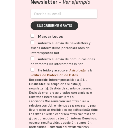
Newsletter -
Ver ejemplo
SUSCRIBIRME GRATIS
Marcar todos
Autorizo el envío de newsletters y
avisos informativos personalizados de
interempresas.net
Autorizo el envío de comunicaciones
de terceros vía interempresas.net
He leído y acepto el
Aviso Legal
y la
Política de Protección de Datos
Responsable:
Interempresas Media, S.L.U.
Finalidades:
Suscripción a nuestra(s)
newsletter(s). Gestión de cuenta de usuario.
Envío de emails relacionados con la misma o
relativos a intereses similares o
asociados.
Conservación:
mientras dure la
relación con Ud., o mientras sea necesario para
llevar a cabo las finalidades especificadas
Cesión:
Los datos pueden cederse a otras
empresas del
grupo
por motivos de gestión interna.
Derechos:
Acceso, rectificación, oposición, supresión,
portabilidad, limitación del tratatamiento y