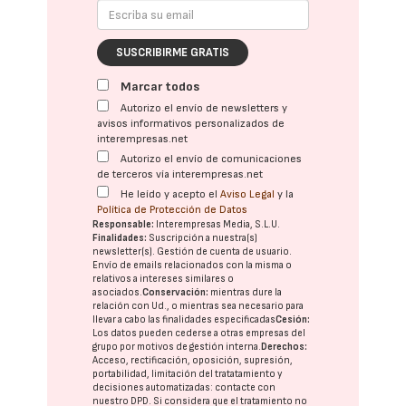
SUSCRIBIRME GRATIS
Marcar todos
Autorizo el envío de newsletters y
avisos informativos personalizados de
interempresas.net
Autorizo el envío de comunicaciones
de terceros vía interempresas.net
He leído y acepto el
Aviso Legal
y la
Política de Protección de Datos
Responsable:
Interempresas Media, S.L.U.
Finalidades:
Suscripción a nuestra(s)
newsletter(s). Gestión de cuenta de usuario.
Envío de emails relacionados con la misma o
relativos a intereses similares o
asociados.
Conservación:
mientras dure la
relación con Ud., o mientras sea necesario para
llevar a cabo las finalidades especificadas
Cesión:
Los datos pueden cederse a otras
empresas del
grupo
por motivos de gestión interna.
Derechos:
Acceso, rectificación, oposición, supresión,
portabilidad, limitación del tratatamiento y
decisiones automatizadas:
contacte con
nuestro DPD
. Si considera que el tratamiento no