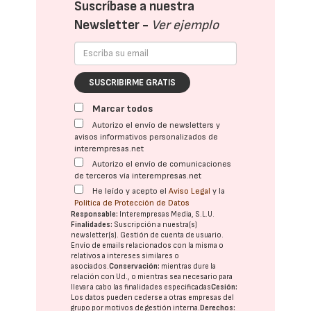
Suscríbase a nuestra
Newsletter -
Ver ejemplo
SUSCRIBIRME GRATIS
Marcar todos
Autorizo el envío de newsletters y
avisos informativos personalizados de
interempresas.net
Autorizo el envío de comunicaciones
de terceros vía interempresas.net
He leído y acepto el
Aviso Legal
y la
Política de Protección de Datos
Responsable:
Interempresas Media, S.L.U.
Finalidades:
Suscripción a nuestra(s)
newsletter(s). Gestión de cuenta de usuario.
Envío de emails relacionados con la misma o
relativos a intereses similares o
asociados.
Conservación:
mientras dure la
relación con Ud., o mientras sea necesario para
llevar a cabo las finalidades especificadas
Cesión:
Los datos pueden cederse a otras
empresas del
grupo
por motivos de gestión interna.
Derechos: