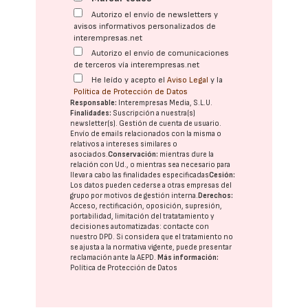
Autorizo el envío de newsletters y
avisos informativos personalizados de
interempresas.net
Autorizo el envío de comunicaciones
de terceros vía interempresas.net
He leído y acepto el
Aviso Legal
y la
Política de Protección de Datos
Responsable:
Interempresas Media, S.L.U.
Finalidades:
Suscripción a nuestra(s)
newsletter(s). Gestión de cuenta de usuario.
Envío de emails relacionados con la misma o
relativos a intereses similares o
asociados.
Conservación:
mientras dure la
relación con Ud., o mientras sea necesario para
llevar a cabo las finalidades especificadas
Cesión:
Los datos pueden cederse a otras
empresas del
grupo
por motivos de gestión interna.
Derechos:
Acceso, rectificación, oposición, supresión,
portabilidad, limitación del tratatamiento y
decisiones automatizadas:
contacte con
nuestro DPD
. Si considera que el tratamiento no
se ajusta a la normativa vigente, puede presentar
reclamación ante la
AEPD
.
Más información:
Política de Protección de Datos