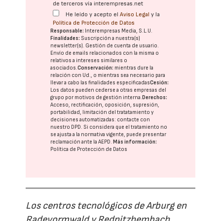
de terceros vía interempresas.net
He leído y acepto el
Aviso Legal
y la
Política de Protección de Datos
Responsable:
Interempresas Media, S.L.U.
Finalidades:
Suscripción a nuestra(s)
newsletter(s). Gestión de cuenta de usuario.
Envío de emails relacionados con la misma o
relativos a intereses similares o
asociados.
Conservación:
mientras dure la
relación con Ud., o mientras sea necesario para
llevar a cabo las finalidades especificadas
Cesión:
Los datos pueden cederse a otras
empresas del
grupo
por motivos de gestión interna.
Derechos:
Acceso, rectificación, oposición, supresión,
portabilidad, limitación del tratatamiento y
decisiones automatizadas:
contacte con
nuestro DPD
. Si considera que el tratamiento no
se ajusta a la normativa vigente, puede presentar
reclamación ante la
AEPD
.
Más información:
Política de Protección de Datos
Los centros tecnológicos de Arburg en
Radevormwald y Rednitzhembach