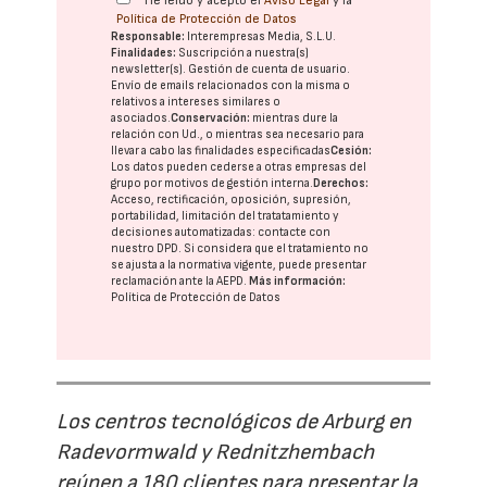
He leído y acepto el
Aviso Legal
y la
Política de Protección de Datos
Responsable:
Interempresas Media, S.L.U.
Finalidades:
Suscripción a nuestra(s)
newsletter(s). Gestión de cuenta de usuario.
Envío de emails relacionados con la misma o
relativos a intereses similares o
asociados.
Conservación:
mientras dure la
relación con Ud., o mientras sea necesario para
llevar a cabo las finalidades especificadas
Cesión:
Los datos pueden cederse a otras
empresas del
grupo
por motivos de gestión interna.
Derechos:
Acceso, rectificación, oposición, supresión,
portabilidad, limitación del tratatamiento y
decisiones automatizadas:
contacte con
nuestro DPD
. Si considera que el tratamiento no
se ajusta a la normativa vigente, puede presentar
reclamación ante la
AEPD
.
Más información:
Política de Protección de Datos
Los centros tecnológicos de Arburg en
Radevormwald y Rednitzhembach
reúnen a 180 clientes para presentar la