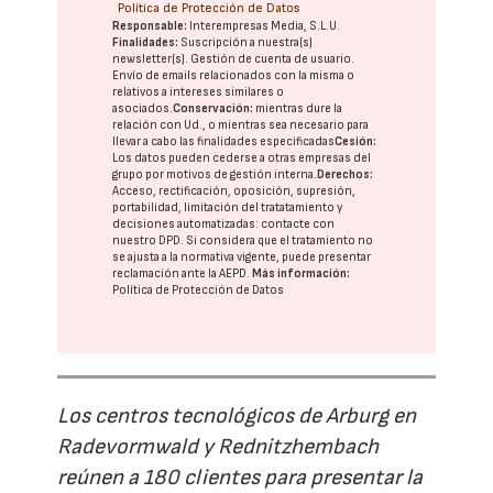
Política de Protección de Datos
Responsable:
Interempresas Media, S.L.U.
Finalidades:
Suscripción a nuestra(s)
newsletter(s). Gestión de cuenta de usuario.
Envío de emails relacionados con la misma o
relativos a intereses similares o
asociados.
Conservación:
mientras dure la
relación con Ud., o mientras sea necesario para
llevar a cabo las finalidades especificadas
Cesión:
Los datos pueden cederse a otras
empresas del
grupo
por motivos de gestión interna.
Derechos:
Acceso, rectificación, oposición, supresión,
portabilidad, limitación del tratatamiento y
decisiones automatizadas:
contacte con
nuestro DPD
. Si considera que el tratamiento no
se ajusta a la normativa vigente, puede presentar
reclamación ante la
AEPD
.
Más información:
Política de Protección de Datos
Los centros tecnológicos de Arburg en
Radevormwald y Rednitzhembach
reúnen a 180 clientes para presentar la