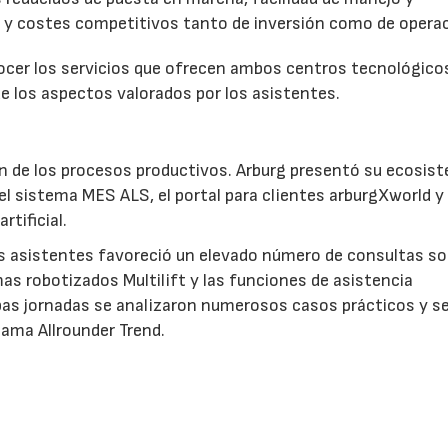
a y costes competitivos tanto de inversión como de operac
nocer los servicios que ofrecen ambos centros tecnológico
e los aspectos valorados por los asistentes.
ción de los procesos productivos. Arburg presentó su ecosis
 el sistema MES ALS, el portal para clientes arburgXworld y
rtificial.
os asistentes favoreció un elevado número de consultas so
as robotizados Multilift y las funciones de asistencia
bas jornadas se analizaron numerosos casos prácticos y s
gama Allrounder Trend.
AS
Solicitar información
Ver stand virtual