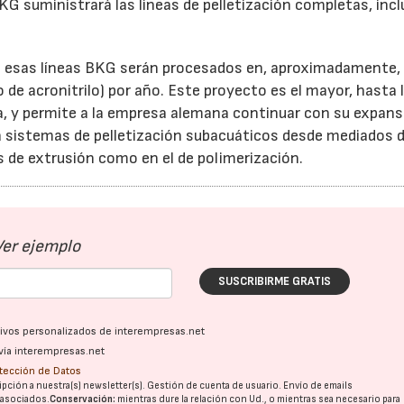
)KG suministrará las líneas de pelletización completas, inc
en esas líneas BKG serán procesados en, aproximadamente,
de acronitrilo) por año. Este proyecto es el mayor, hasta 
, y permite a la empresa alemana continuar con su expans
a sistemas de pelletización subacuáticos desde mediados d
s de extrusión como en el de polimerización.
Ver ejemplo
SUSCRIBIRME GRATIS
ativos personalizados de interempresas.net
vía interempresas.net
otección de Datos
pción a nuestra(s) newsletter(s). Gestión de cuenta de usuario. Envío de emails
o asociados.
Conservación:
mientras dure la relación con Ud., o mientras sea necesario para