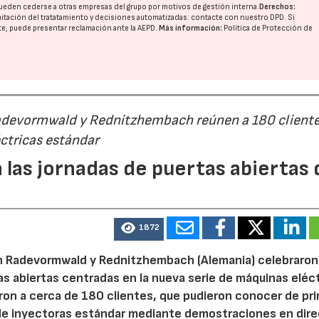
ueden cederse a otras
empresas del grupo
por motivos de gestión interna.
Derechos:
imitación del tratatamiento y decisiones automatizadas:
contacte con nuestro DPD
. Si
nte, puede presentar reclamación ante la
AEPD
.
Más información:
Política de Protección de
Radevormwald y Rednitzhembach reúnen a 180 cliente
ctricas estándar
 las jornadas de puertas abiertas 
1872
n Radevormwald y Rednitzhembach (Alemania) celebraron
tas abiertas centradas en la nueva serie de máquinas eléc
ron a cerca de 180 clientes, que pudieron conocer de pr
de inyectoras estándar mediante demostraciones en dire