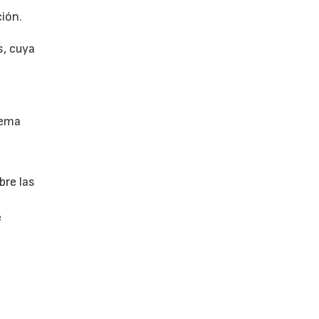
ión.
s, cuya
tema
bre las
e