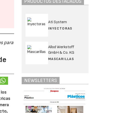
PRODUCTOS DESTACADOS
Ati System
INYECTORAS
s para
Allod Werkstoff
GmbH & Co. KG
de
MASCARILLAS
NEWSLETTERS
 los
tricas
imera
cto,