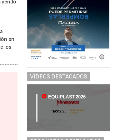
luyendo
la
ión en
e los
VÍDEOS DESTACADOS
EQUIPLAST 2026