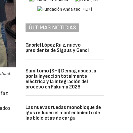
ÚLTIMAS NOTICIAS
Gabriel López Ruiz, nuevo
presidente de Sigaus y Genci
Sumitomo (SHI) Demag apuesta
embach
por la inyección totalmente
eléctrica y la integración del
proceso en Fakuma 2026
rfaz
Las nuevas ruedas monobloque de
rados
igus reducen el mantenimiento de
las bicicletas de carga