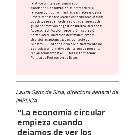
relativos a intereses similares o
asociados.
Conservación:
mientras dure la
relación con Ud., o mientras sea necesario para
llevar a cabo las finalidades especificadas
Cesión:
Los datos pueden cederse a otras
empresas del
grupo
por motivos de gestión interna.
Derechos:
Acceso, rectificación, oposición, supresión,
portabilidad, limitación del tratatamiento y
decisiones automatizadas:
contacte con
nuestro DPD
. Si considera que el tratamiento no
se ajusta a la normativa vigente, puede presentar
reclamación ante la
AEPD
.
Más información:
Política de Protección de Datos
Laura Sanz de Siria, directora general de
IMPLICA
“La economía circular
empieza cuando
dejamos de ver los