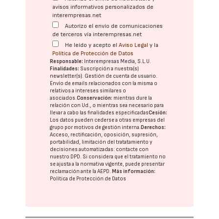
avisos informativos personalizados de
interempresas.net
Autorizo el envío de comunicaciones
de terceros vía interempresas.net
He leído y acepto el
Aviso Legal
y la
Política de Protección de Datos
Responsable:
Interempresas Media, S.L.U.
Finalidades:
Suscripción a nuestra(s)
newsletter(s). Gestión de cuenta de usuario.
Envío de emails relacionados con la misma o
relativos a intereses similares o
asociados.
Conservación:
mientras dure la
relación con Ud., o mientras sea necesario para
llevar a cabo las finalidades especificadas
Cesión:
Los datos pueden cederse a otras
empresas del
grupo
por motivos de gestión interna.
Derechos:
Acceso, rectificación, oposición, supresión,
portabilidad, limitación del tratatamiento y
decisiones automatizadas:
contacte con
nuestro DPD
. Si considera que el tratamiento no
se ajusta a la normativa vigente, puede presentar
reclamación ante la
AEPD
.
Más información:
Política de Protección de Datos