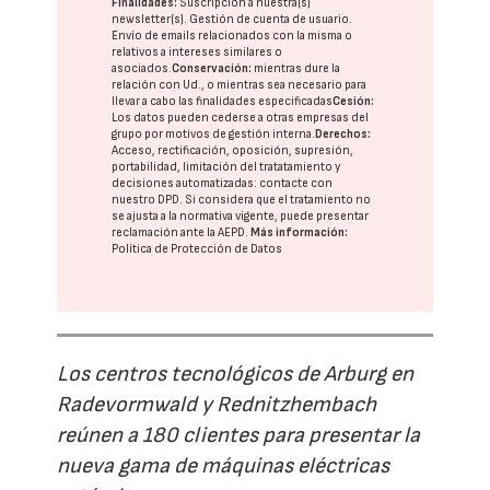
Finalidades:
Suscripción a nuestra(s)
newsletter(s). Gestión de cuenta de usuario.
Envío de emails relacionados con la misma o
relativos a intereses similares o
asociados.
Conservación:
mientras dure la
relación con Ud., o mientras sea necesario para
llevar a cabo las finalidades especificadas
Cesión:
Los datos pueden cederse a otras
empresas del
grupo
por motivos de gestión interna.
Derechos:
Acceso, rectificación, oposición, supresión,
portabilidad, limitación del tratatamiento y
decisiones automatizadas:
contacte con
nuestro DPD
. Si considera que el tratamiento no
se ajusta a la normativa vigente, puede presentar
reclamación ante la
AEPD
.
Más información:
Política de Protección de Datos
Los centros tecnológicos de Arburg en
Radevormwald y Rednitzhembach
reúnen a 180 clientes para presentar la
nueva gama de máquinas eléctricas