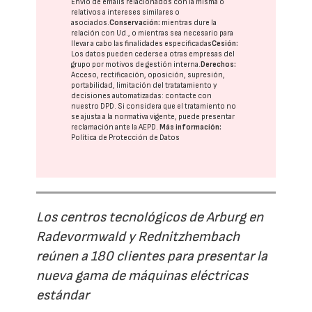
Envío de emails relacionados con la misma o
relativos a intereses similares o
asociados.
Conservación:
mientras dure la
relación con Ud., o mientras sea necesario para
llevar a cabo las finalidades especificadas
Cesión:
Los datos pueden cederse a otras
empresas del
grupo
por motivos de gestión interna.
Derechos:
Acceso, rectificación, oposición, supresión,
portabilidad, limitación del tratatamiento y
decisiones automatizadas:
contacte con
nuestro DPD
. Si considera que el tratamiento no
se ajusta a la normativa vigente, puede presentar
reclamación ante la
AEPD
.
Más información:
Política de Protección de Datos
Los centros tecnológicos de Arburg en
Radevormwald y Rednitzhembach
reúnen a 180 clientes para presentar la
nueva gama de máquinas eléctricas
estándar