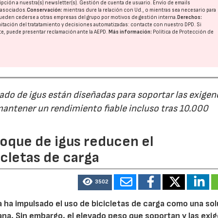
pción a nuestra(s) newsletter(s). Gestión de cuenta de usuario. Envío de emails
o asociados.
Conservación:
mientras dure la relación con Ud., o mientras sea necesario para
ueden cederse a otras
empresas del grupo
por motivos de gestión interna.
Derechos:
imitación del tratatamiento y decisiones automatizadas:
contacte con nuestro DPD
. Si
nte, puede presentar reclamación ante la
AEPD
.
Más información:
Política de Protección de
do de igus están diseñadas para soportar las exigen
 mantener un rendimiento fiable incluso tras 10.000
oque de igus reducen el
cletas de carga
3502
la ha impulsado el uso de bicicletas de carga como una so
ana. Sin embargo, el elevado peso que soportan y las exi