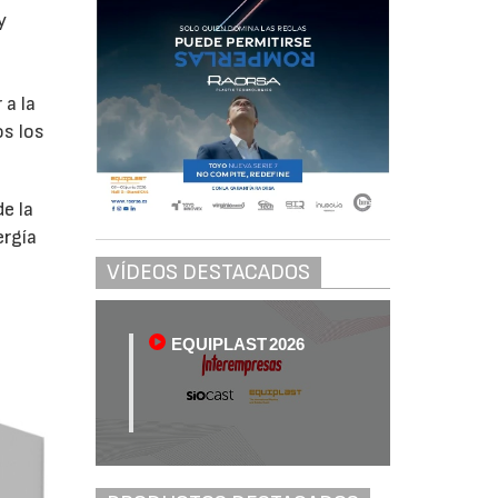
y
 a la
os los
e la
ergía
VÍDEOS DESTACADOS
EQUIPLAST 2026