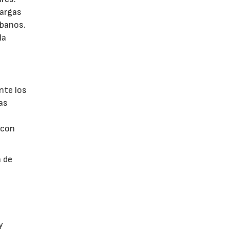
cargas
rbanos.
la
nte los
as
 con
a de
y