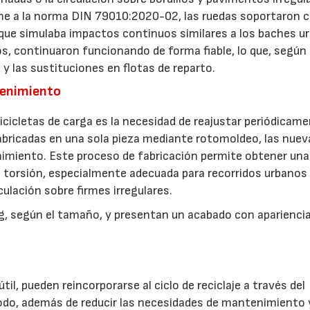
rme a la norma DIN 79010:2020-02, las ruedas soportaron 
que simulaba impactos continuos similares a los baches u
os, continuaron funcionando de forma fiable, lo que, según 
 y las sustituciones en flotas de reparto.
tenimiento
icicletas de carga es la necesidad de reajustar periódicame
 fabricadas en una sola pieza mediante rotomoldeo, las nuev
imiento. Este proceso de fabricación permite obtener una
 la torsión, especialmente adecuada para recorridos urbanos
culación sobre firmes irregulares.
kg, según el tamaño, y presentan un acabado con aparienci
til, pueden reincorporarse al ciclo de reciclaje a través del
odo, además de reducir las necesidades de mantenimiento 