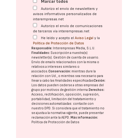
Marcar todos
Autorizo el envío de newsletters y
avisos informativos personalizados de
interempresas.net
Autorizo el envío de comunicaciones
de terceros vía interempresas.net
He leído y acepto el
Aviso Legal
y la
Política de Protección de Datos
Responsable:
Interempresas Media, S.L.U.
Finalidades:
Suscripción a nuestra(s)
newsletter(s). Gestión de cuenta de usuario.
Envío de emails relacionados con la misma o
relativos a intereses similares o
asociados.
Conservación:
mientras dure la
relación con Ud., o mientras sea necesario para
llevar a cabo las finalidades especificadas
Cesión:
Los datos pueden cederse a otras
empresas del
grupo
por motivos de gestión interna.
Derechos:
Acceso, rectificación, oposición, supresión,
portabilidad, limitación del tratatamiento y
decisiones automatizadas:
contacte con
nuestro DPD
. Si considera que el tratamiento no
se ajusta a la normativa vigente, puede presentar
reclamación ante la
AEPD
.
Más información:
Política de Protección de Datos