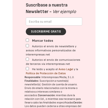
Suscríbase a nuestra
Newsletter -
Ver ejemplo
SUSCRIBIRME GRATIS
Marcar todos
Autorizo el envío de newsletters y
avisos informativos personalizados de
interempresas.net
Autorizo el envío de comunicaciones
de terceros vía interempresas.net
He leído y acepto el
Aviso Legal
y la
Política de Protección de Datos
Responsable:
Interempresas Media, S.L.U.
Finalidades:
Suscripción a nuestra(s)
newsletter(s). Gestión de cuenta de usuario.
Envío de emails relacionados con la misma o
relativos a intereses similares o
asociados.
Conservación:
mientras dure la
relación con Ud., o mientras sea necesario para
llevar a cabo las finalidades especificadas
Cesión:
Los datos pueden cederse a otras
empresas del