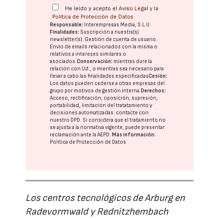
He leído y acepto el
Aviso Legal
y la
Política de Protección de Datos
Responsable:
Interempresas Media, S.L.U.
Finalidades:
Suscripción a nuestra(s)
newsletter(s). Gestión de cuenta de usuario.
Envío de emails relacionados con la misma o
relativos a intereses similares o
asociados.
Conservación:
mientras dure la
relación con Ud., o mientras sea necesario para
llevar a cabo las finalidades especificadas
Cesión:
Los datos pueden cederse a otras
empresas del
grupo
por motivos de gestión interna.
Derechos:
Acceso, rectificación, oposición, supresión,
portabilidad, limitación del tratatamiento y
decisiones automatizadas:
contacte con
nuestro DPD
. Si considera que el tratamiento no
se ajusta a la normativa vigente, puede presentar
reclamación ante la
AEPD
.
Más información:
Política de Protección de Datos
Los centros tecnológicos de Arburg en
Radevormwald y Rednitzhembach