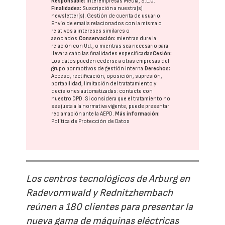
Responsable:
Interempresas Media, S.L.U.
Finalidades:
Suscripción a nuestra(s)
newsletter(s). Gestión de cuenta de usuario.
Envío de emails relacionados con la misma o
relativos a intereses similares o
asociados.
Conservación:
mientras dure la
relación con Ud., o mientras sea necesario para
llevar a cabo las finalidades especificadas
Cesión:
Los datos pueden cederse a otras
empresas del
grupo
por motivos de gestión interna.
Derechos:
Acceso, rectificación, oposición, supresión,
portabilidad, limitación del tratatamiento y
decisiones automatizadas:
contacte con
nuestro DPD
. Si considera que el tratamiento no
se ajusta a la normativa vigente, puede presentar
reclamación ante la
AEPD
.
Más información:
Política de Protección de Datos
Los centros tecnológicos de Arburg en
Radevormwald y Rednitzhembach
reúnen a 180 clientes para presentar la
nueva gama de máquinas eléctricas