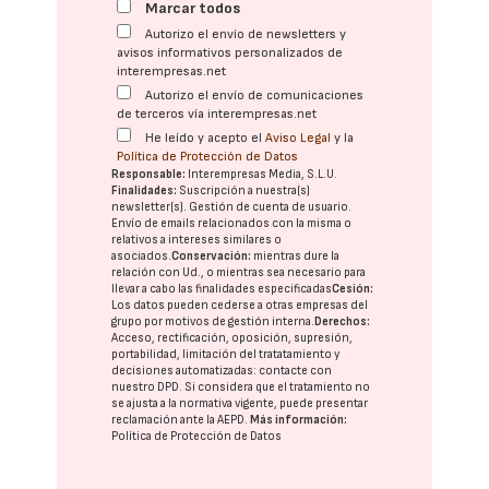
Marcar todos
Autorizo el envío de newsletters y
avisos informativos personalizados de
interempresas.net
Autorizo el envío de comunicaciones
de terceros vía interempresas.net
He leído y acepto el
Aviso Legal
y la
Política de Protección de Datos
Responsable:
Interempresas Media, S.L.U.
Finalidades:
Suscripción a nuestra(s)
newsletter(s). Gestión de cuenta de usuario.
Envío de emails relacionados con la misma o
relativos a intereses similares o
asociados.
Conservación:
mientras dure la
relación con Ud., o mientras sea necesario para
llevar a cabo las finalidades especificadas
Cesión:
Los datos pueden cederse a otras
empresas del
grupo
por motivos de gestión interna.
Derechos:
Acceso, rectificación, oposición, supresión,
portabilidad, limitación del tratatamiento y
decisiones automatizadas:
contacte con
nuestro DPD
. Si considera que el tratamiento no
se ajusta a la normativa vigente, puede presentar
reclamación ante la
AEPD
.
Más información:
Política de Protección de Datos