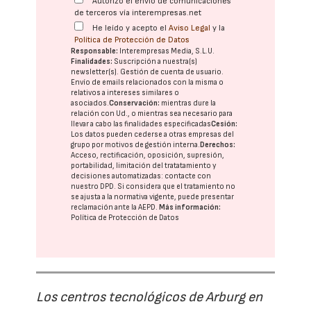
Autorizo el envío de comunicaciones
de terceros vía interempresas.net
He leído y acepto el
Aviso Legal
y la
Política de Protección de Datos
Responsable:
Interempresas Media, S.L.U.
Finalidades:
Suscripción a nuestra(s)
newsletter(s). Gestión de cuenta de usuario.
Envío de emails relacionados con la misma o
relativos a intereses similares o
asociados.
Conservación:
mientras dure la
relación con Ud., o mientras sea necesario para
llevar a cabo las finalidades especificadas
Cesión:
Los datos pueden cederse a otras
empresas del
grupo
por motivos de gestión interna.
Derechos:
Acceso, rectificación, oposición, supresión,
portabilidad, limitación del tratatamiento y
decisiones automatizadas:
contacte con
nuestro DPD
. Si considera que el tratamiento no
se ajusta a la normativa vigente, puede presentar
reclamación ante la
AEPD
.
Más información:
Política de Protección de Datos
Los centros tecnológicos de Arburg en