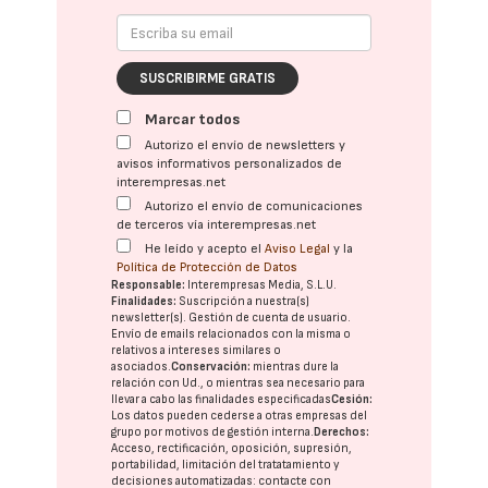
SUSCRIBIRME GRATIS
Marcar todos
Autorizo el envío de newsletters y
avisos informativos personalizados de
interempresas.net
Autorizo el envío de comunicaciones
de terceros vía interempresas.net
He leído y acepto el
Aviso Legal
y la
Política de Protección de Datos
Responsable:
Interempresas Media, S.L.U.
Finalidades:
Suscripción a nuestra(s)
newsletter(s). Gestión de cuenta de usuario.
Envío de emails relacionados con la misma o
relativos a intereses similares o
asociados.
Conservación:
mientras dure la
relación con Ud., o mientras sea necesario para
llevar a cabo las finalidades especificadas
Cesión:
Los datos pueden cederse a otras
empresas del
grupo
por motivos de gestión interna.
Derechos:
Acceso, rectificación, oposición, supresión,
portabilidad, limitación del tratatamiento y
decisiones automatizadas:
contacte con