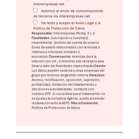
interempresas.net
Autorizo el envío de comunicaciones
de terceros vía interempresas.net
He leído y acepto el
Aviso Legal
y la
Política de Protección de Datos
Responsable:
Interempresas Media, S.L.U.
Finalidades:
Suscripción a nuestra(s)
newsletter(s). Gestión de cuenta de usuario.
Envío de emails relacionados con la misma o
relativos a intereses similares o
asociados.
Conservación:
mientras dure la
relación con Ud., o mientras sea necesario para
llevar a cabo las finalidades especificadas
Cesión:
Los datos pueden cederse a otras
empresas del
grupo
por motivos de gestión interna.
Derechos:
Acceso, rectificación, oposición, supresión,
portabilidad, limitación del tratatamiento y
decisiones automatizadas:
contacte con
nuestro DPD
. Si considera que el tratamiento no
se ajusta a la normativa vigente, puede presentar
reclamación ante la
AEPD
.
Más información:
Política de Protección de Datos