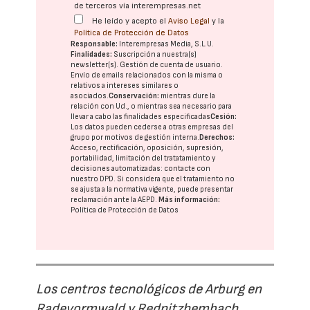
de terceros vía interempresas.net
He leído y acepto el
Aviso Legal
y la
Política de Protección de Datos
Responsable:
Interempresas Media, S.L.U.
Finalidades:
Suscripción a nuestra(s)
newsletter(s). Gestión de cuenta de usuario.
Envío de emails relacionados con la misma o
relativos a intereses similares o
asociados.
Conservación:
mientras dure la
relación con Ud., o mientras sea necesario para
llevar a cabo las finalidades especificadas
Cesión:
Los datos pueden cederse a otras
empresas del
grupo
por motivos de gestión interna.
Derechos:
Acceso, rectificación, oposición, supresión,
portabilidad, limitación del tratatamiento y
decisiones automatizadas:
contacte con
nuestro DPD
. Si considera que el tratamiento no
se ajusta a la normativa vigente, puede presentar
reclamación ante la
AEPD
.
Más información:
Política de Protección de Datos
Los centros tecnológicos de Arburg en
Radevormwald y Rednitzhembach