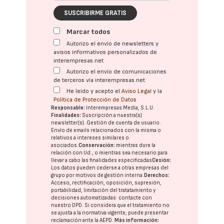
SUSCRIBIRME GRATIS
Marcar todos
Autorizo el envío de newsletters y
avisos informativos personalizados de
interempresas.net
Autorizo el envío de comunicaciones
de terceros vía interempresas.net
He leído y acepto el
Aviso Legal
y la
Política de Protección de Datos
Responsable:
Interempresas Media, S.L.U.
Finalidades:
Suscripción a nuestra(s)
newsletter(s). Gestión de cuenta de usuario.
Envío de emails relacionados con la misma o
relativos a intereses similares o
asociados.
Conservación:
mientras dure la
relación con Ud., o mientras sea necesario para
llevar a cabo las finalidades especificadas
Cesión:
Los datos pueden cederse a otras
empresas del
grupo
por motivos de gestión interna.
Derechos:
Acceso, rectificación, oposición, supresión,
portabilidad, limitación del tratatamiento y
decisiones automatizadas:
contacte con
nuestro DPD
. Si considera que el tratamiento no
se ajusta a la normativa vigente, puede presentar
reclamación ante la
AEPD
.
Más información: