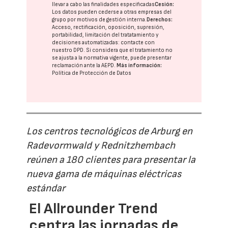
llevar a cabo las finalidades especificadas
Cesión:
Los datos pueden cederse a otras
empresas del
grupo
por motivos de gestión interna.
Derechos:
Acceso, rectificación, oposición, supresión,
portabilidad, limitación del tratatamiento y
decisiones automatizadas:
contacte con
nuestro DPD
. Si considera que el tratamiento no
se ajusta a la normativa vigente, puede presentar
reclamación ante la
AEPD
.
Más información:
Política de Protección de Datos
Los centros tecnológicos de Arburg en
Radevormwald y Rednitzhembach
reúnen a 180 clientes para presentar la
nueva gama de máquinas eléctricas
estándar
El Allrounder Trend
centra las jornadas de