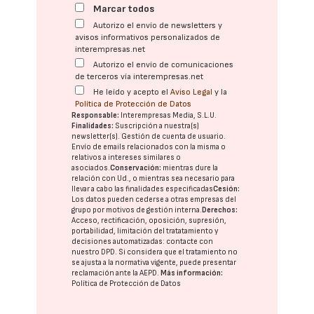
Marcar todos
Autorizo el envío de newsletters y
avisos informativos personalizados de
interempresas.net
Autorizo el envío de comunicaciones
de terceros vía interempresas.net
He leído y acepto el
Aviso Legal
y la
Política de Protección de Datos
Responsable:
Interempresas Media, S.L.U.
Finalidades:
Suscripción a nuestra(s)
newsletter(s). Gestión de cuenta de usuario.
Envío de emails relacionados con la misma o
relativos a intereses similares o
asociados.
Conservación:
mientras dure la
relación con Ud., o mientras sea necesario para
llevar a cabo las finalidades especificadas
Cesión:
Los datos pueden cederse a otras
empresas del
grupo
por motivos de gestión interna.
Derechos:
Acceso, rectificación, oposición, supresión,
portabilidad, limitación del tratatamiento y
decisiones automatizadas:
contacte con
nuestro DPD
. Si considera que el tratamiento no
se ajusta a la normativa vigente, puede presentar
reclamación ante la
AEPD
.
Más información:
Política de Protección de Datos