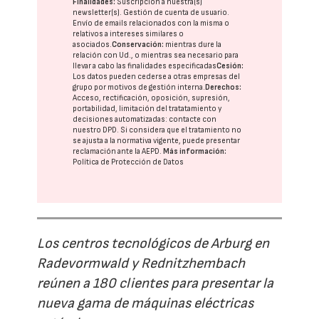
Finalidades:
Suscripción a nuestra(s)
newsletter(s). Gestión de cuenta de usuario.
Envío de emails relacionados con la misma o
relativos a intereses similares o
asociados.
Conservación:
mientras dure la
relación con Ud., o mientras sea necesario para
llevar a cabo las finalidades especificadas
Cesión:
Los datos pueden cederse a otras
empresas del
grupo
por motivos de gestión interna.
Derechos:
Acceso, rectificación, oposición, supresión,
portabilidad, limitación del tratatamiento y
decisiones automatizadas:
contacte con
nuestro DPD
. Si considera que el tratamiento no
se ajusta a la normativa vigente, puede presentar
reclamación ante la
AEPD
.
Más información:
Política de Protección de Datos
Los centros tecnológicos de Arburg en
Radevormwald y Rednitzhembach
reúnen a 180 clientes para presentar la
nueva gama de máquinas eléctricas