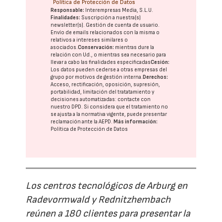
Política de Protección de Datos
Responsable:
Interempresas Media, S.L.U.
Finalidades:
Suscripción a nuestra(s)
newsletter(s). Gestión de cuenta de usuario.
Envío de emails relacionados con la misma o
relativos a intereses similares o
asociados.
Conservación:
mientras dure la
relación con Ud., o mientras sea necesario para
llevar a cabo las finalidades especificadas
Cesión:
Los datos pueden cederse a otras
empresas del
grupo
por motivos de gestión interna.
Derechos:
Acceso, rectificación, oposición, supresión,
portabilidad, limitación del tratatamiento y
decisiones automatizadas:
contacte con
nuestro DPD
. Si considera que el tratamiento no
se ajusta a la normativa vigente, puede presentar
reclamación ante la
AEPD
.
Más información:
Política de Protección de Datos
Los centros tecnológicos de Arburg en
Radevormwald y Rednitzhembach
reúnen a 180 clientes para presentar la