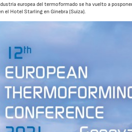
 industria europea del termoformado se ha vuelto a posponer
n el Hotel Starling en Ginebra (Suiza).