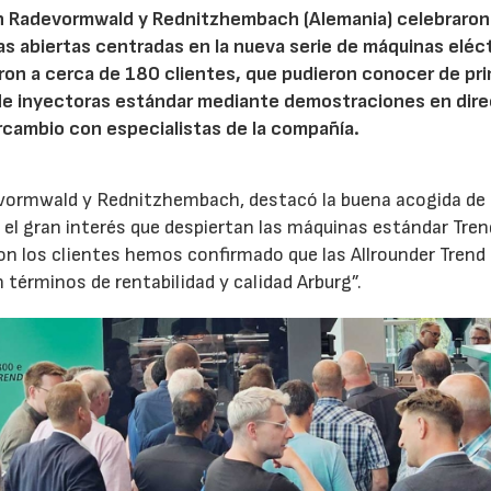
n Radevormwald y Rednitzhembach (Alemania) celebraron
tas abiertas centradas en la nueva serie de máquinas eléc
ron a cerca de 180 clientes, que pudieron conocer de pr
de inyectoras estándar mediante demostraciones en dire
rcambio con especialistas de la compañía.
evormwald y Rednitzhembach, destacó la buena acogida de 
el gran interés que despiertan las máquinas estándar Tren
 los clientes hemos confirmado que las Allrounder Trend
érminos de rentabilidad y calidad Arburg”.