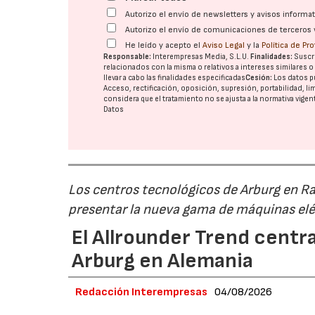
Autorizo el envío de newsletters y avisos inform
Autorizo el envío de comunicaciones de terceros 
He leído y acepto el
Aviso Legal
y la
Política de Pr
Responsable:
Interempresas Media, S.L.U.
Finalidades:
Suscri
relacionados con la misma o relativos a intereses similares 
llevar a cabo las finalidades especificadas
Cesión:
Los datos p
Acceso, rectificación, oposición, supresión, portabilidad, l
considera que el tratamiento no se ajusta a la normativa vige
Datos
Los centros tecnológicos de Arburg en 
presentar la nueva gama de máquinas elé
El Allrounder Trend centra
Arburg en Alemania
Redacción Interempresas
04/08/2026