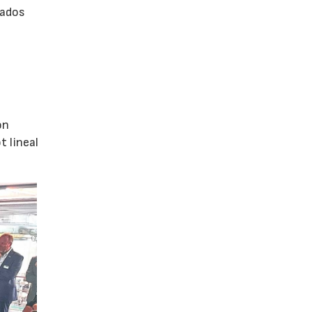
rados
ón
 lineal