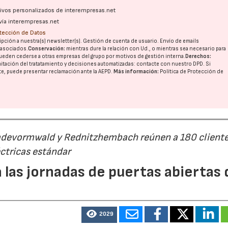
ativos personalizados de interempresas.net
vía interempresas.net
otección de Datos
pción a nuestra(s) newsletter(s). Gestión de cuenta de usuario. Envío de emails
o asociados.
Conservación:
mientras dure la relación con Ud., o mientras sea necesario para
ueden cederse a otras
empresas del grupo
por motivos de gestión interna.
Derechos:
imitación del tratatamiento y decisiones automatizadas:
contacte con nuestro DPD
. Si
nte, puede presentar reclamación ante la
AEPD
.
Más información:
Política de Protección de
Radevormwald y Rednitzhembach reúnen a 180 cliente
ctricas estándar
 las jornadas de puertas abiertas 
2029