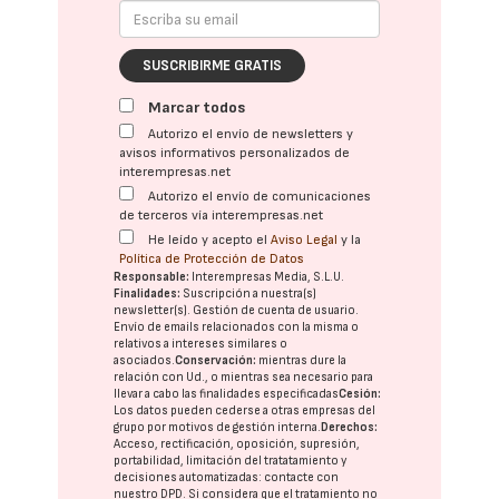
SUSCRIBIRME GRATIS
Marcar todos
Autorizo el envío de newsletters y
avisos informativos personalizados de
interempresas.net
Autorizo el envío de comunicaciones
de terceros vía interempresas.net
He leído y acepto el
Aviso Legal
y la
Política de Protección de Datos
Responsable:
Interempresas Media, S.L.U.
Finalidades:
Suscripción a nuestra(s)
newsletter(s). Gestión de cuenta de usuario.
Envío de emails relacionados con la misma o
relativos a intereses similares o
asociados.
Conservación:
mientras dure la
relación con Ud., o mientras sea necesario para
llevar a cabo las finalidades especificadas
Cesión:
Los datos pueden cederse a otras
empresas del
grupo
por motivos de gestión interna.
Derechos:
Acceso, rectificación, oposición, supresión,
portabilidad, limitación del tratatamiento y
decisiones automatizadas:
contacte con
nuestro DPD
. Si considera que el tratamiento no