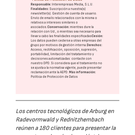
Responsable:
Interempresas Media, S.L.U.
Finalidades:
Suscripción a nuestra(s)
newsletter(s). Gestión de cuenta de usuario.
Envío de emails relacionados con la misma o
relativos a intereses similares o
asociados.
Conservación:
mientras dure la
relación con Ud., o mientras sea necesario para
llevar a cabo las finalidades especificadas
Cesión:
Los datos pueden cederse a otras
empresas del
grupo
por motivos de gestión interna.
Derechos:
Acceso, rectificación, oposición, supresión,
portabilidad, limitación del tratatamiento y
decisiones automatizadas:
contacte con
nuestro DPD
. Si considera que el tratamiento no
se ajusta a la normativa vigente, puede presentar
reclamación ante la
AEPD
.
Más información:
Política de Protección de Datos
Los centros tecnológicos de Arburg en
Radevormwald y Rednitzhembach
reúnen a 180 clientes para presentar la