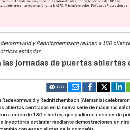
imitación del tratatamiento y decisiones automatizadas:
contacte con nuestro DPD
. Si
nte, puede presentar reclamación ante la
AEPD
.
Más información:
Política de Protección de
Radevormwald y Rednitzhembach reúnen a 180 cliente
ctricas estándar
 las jornadas de puertas abiertas 
1711
n Radevormwald y Rednitzhembach (Alemania) celebraron
tas abiertas centradas en la nueva serie de máquinas eléc
ron a cerca de 180 clientes, que pudieron conocer de pr
de inyectoras estándar mediante demostraciones en dire
rcambio con especialistas de la compañía.