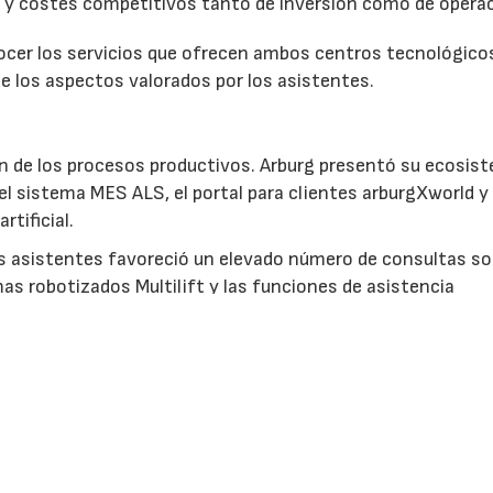
a y costes competitivos tanto de inversión como de operac
nocer los servicios que ofrecen ambos centros tecnológico
e los aspectos valorados por los asistentes.
ción de los procesos productivos. Arburg presentó su ecosis
 el sistema MES ALS, el portal para clientes arburgXworld y
rtificial.
os asistentes favoreció un elevado número de consultas so
as robotizados Multilift y las funciones de asistencia
bas jornadas se analizaron numerosos casos prácticos y s
gama Allrounder Trend.
AS
Solicitar información
Ver stand virtual