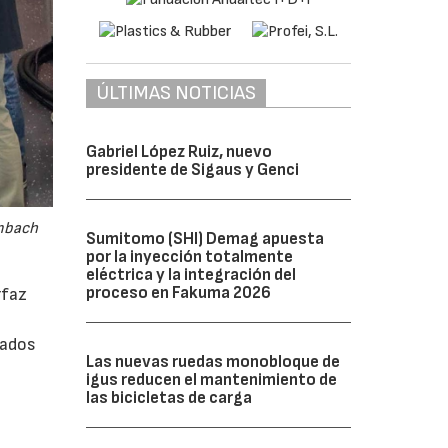
ÚLTIMAS NOTICIAS
Gabriel López Ruiz, nuevo
presidente de Sigaus y Genci
embach
Sumitomo (SHI) Demag apuesta
por la inyección totalmente
eléctrica y la integración del
proceso en Fakuma 2026
rfaz
rados
Las nuevas ruedas monobloque de
igus reducen el mantenimiento de
las bicicletas de carga