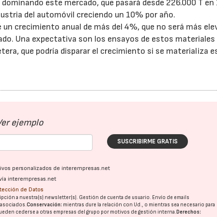
an dominando este mercado, que pasará desde 226.000 T en
ustria del automóvil creciendo un 10% por año.
é un crecimiento anual de más del 4%, que no será más el
alzado. Una expectativa son los ensayos de estos materiale
era, que podría disparar el crecimiento si se materializa e
Ver ejemplo
SUSCRIBIRME GRATIS
ativos personalizados de interempresas.net
vía interempresas.net
otección de Datos
pción a nuestra(s) newsletter(s). Gestión de cuenta de usuario. Envío de emails
o asociados.
Conservación:
mientras dure la relación con Ud., o mientras sea necesario para
ueden cederse a otras
empresas del grupo
por motivos de gestión interna.
Derechos: