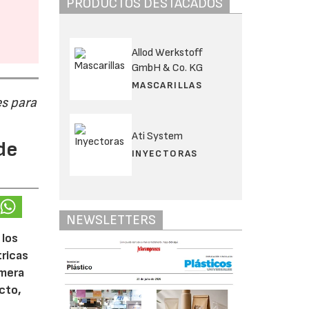
PRODUCTOS DESTACADOS
Allod Werkstoff
GmbH & Co. KG
MASCARILLAS
s para
Ati System
de
INYECTORAS
NEWSLETTERS
 los
tricas
imera
cto,