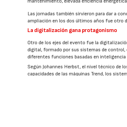
mantenimiento, elevada eficiencia energétic
Las jornadas también sirvieron para dar a co
ampliación en los dos últimos años fue otro d
La digitalización gana protagonismo
Otro de los ejes del evento fue la digitaliza
digital, formado por sus sistemas de control,
diferentes funciones basadas en inteligencia a
Según Johannes Herbst, el nivel técnico de l
capacidades de las máquinas Trend, los sistem
integradas. Asimismo, indicó que durante am
recibieron consultas directas sobre la nueva 
EMPRESAS O ENTIDADES RELACIONAD
Arburg, S.A.