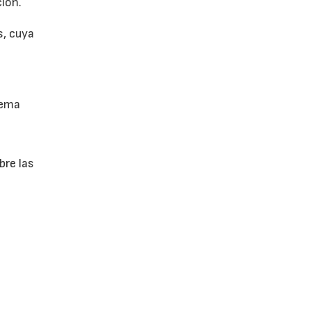
ión.
s, cuya
tema
bre las
e