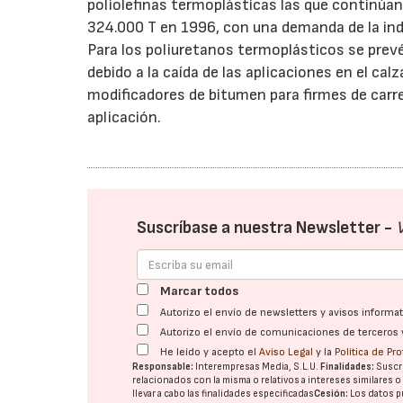
poliolefinas termoplásticas las que continú
324.000 T en 1996, con una demanda de la ind
Para los poliuretanos termoplásticos se prev
debido a la caída de las aplicaciones en el c
modificadores de bitumen para firmes de carret
aplicación.
Suscríbase a nuestra Newsletter -
Marcar todos
Autorizo el envío de newsletters y avisos inform
Autorizo el envío de comunicaciones de terceros 
He leído y acepto el
Aviso Legal
y la
Política de Pr
Responsable:
Interempresas Media, S.L.U.
Finalidades:
Suscri
relacionados con la misma o relativos a intereses similares 
llevar a cabo las finalidades especificadas
Cesión:
Los datos p