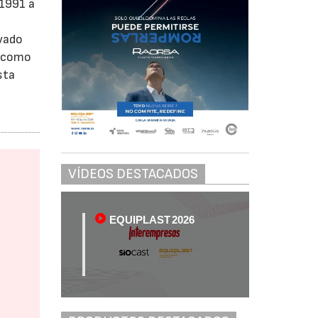
 1991 a
evado
s como
sta
VÍDEOS DESTACADOS
EQUIPLAST 2026