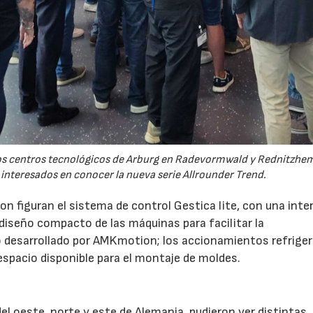
 los centros tecnológicos de Arburg en Radevormwald y Rednitzh
 interesados en conocer la nueva serie Allrounder Trend.
n figuran el sistema de control Gestica lite, con una inte
 diseño compacto de las máquinas para facilitar la
 desarrollado por AMKmotion; los accionamientos refrige
 espacio disponible para el montaje de moldes.
l oeste, norte y este de Alemania, pudieron ver distintas