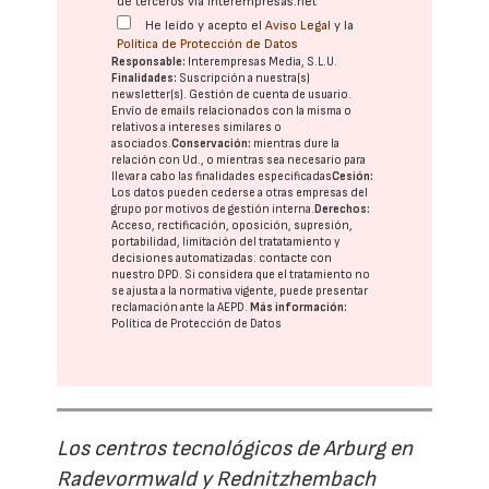
de terceros vía interempresas.net
He leído y acepto el
Aviso Legal
y la
Política de Protección de Datos
Responsable:
Interempresas Media, S.L.U.
Finalidades:
Suscripción a nuestra(s)
newsletter(s). Gestión de cuenta de usuario.
Envío de emails relacionados con la misma o
relativos a intereses similares o
asociados.
Conservación:
mientras dure la
relación con Ud., o mientras sea necesario para
llevar a cabo las finalidades especificadas
Cesión:
Los datos pueden cederse a otras
empresas del
grupo
por motivos de gestión interna.
Derechos:
Acceso, rectificación, oposición, supresión,
portabilidad, limitación del tratatamiento y
decisiones automatizadas:
contacte con
nuestro DPD
. Si considera que el tratamiento no
se ajusta a la normativa vigente, puede presentar
reclamación ante la
AEPD
.
Más información:
Política de Protección de Datos
Los centros tecnológicos de Arburg en
Radevormwald y Rednitzhembach