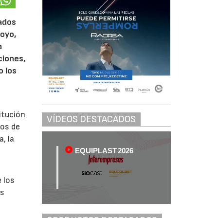
sados
Toyo,
a
ciones,
o los
titución
VÍDEOS DESTACADOS
los de
, la
EQUIPLAST 2026
e los
es