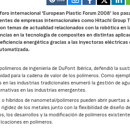
3550
 foro internacional ‘European Plastic Forum 2008’ los pa
entes de empresas internacionales como Hitachi Group 
on temas de actualidad relacionados con la robótica en l
dencias en la tecnología de composites en distintas aplica
 eficiencia energética gracias a las inyectoras eléctricas 
automatizada.
e polímeros de ingeniería de DuPont Ibérica, defendió la sus
idad para la cadena de valor de los polímeros. Como ejemp
s en las industrias tradicionales enumeró la gestión de agua
ernativas en las industrias emergentes.
o híbridos de nanometal/polímeros pueden abrir puertas a
 rigidez de los metales junto con la flexibilidad de diseño d
, los desarrollos y la modificación de polímeros existent
licaciones en polímeros.