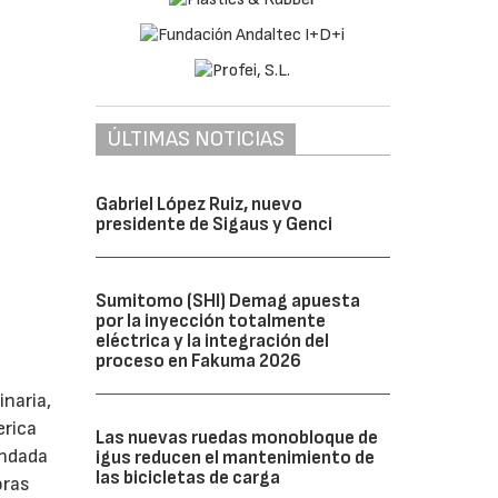
ÚLTIMAS NOTICIAS
Gabriel López Ruiz, nuevo
presidente de Sigaus y Genci
Sumitomo (SHI) Demag apuesta
por la inyección totalmente
eléctrica y la integración del
proceso en Fakuma 2026
naria,
erica
Las nuevas ruedas monobloque de
undada
igus reducen el mantenimiento de
las bicicletas de carga
oras