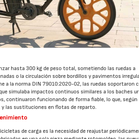
anzar hasta 300 kg de peso total, sometiendo las ruedas a
nadas o la circulación sobre bordillos y pavimentos irregul
rme a la norma DIN 79010:2020-02, las ruedas soportaron 
que simulaba impactos continuos similares a los baches u
os, continuaron funcionando de forma fiable, lo que, según 
 y las sustituciones en flotas de reparto.
tenimiento
icicletas de carga es la necesidad de reajustar periódicame
 fabricadas en una sola pieza mediante rotomoldeo, las nuev