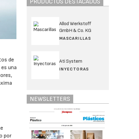
PRODUCTOS DESTACADOS
Allod Werkstoff
GmbH & Co. KG
MASCARILLAS
tos de
Ati System
o es una
INYECTORAS
ores,
máxima
NEWSLETTERS
de
o por