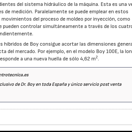
ntes del sistema hidráulico de la máquina. Esta es una v
des de medición. Paralelamente se puede emplear en estos
 movimientos del proceso de moldeo por inyección, como
 se pueden controlar simultáneamente a través de los cuatr
endientemente.
s híbridos de Boy consigue acortar las dimensiones genera
ta del mercado. Por ejemplo, en el modelo Boy 100E, la lo
2
esponde a una nueva huella de sólo 4,62 m
.
trotecnica.es
23/07/2026
30/07/2026
xclusivo de Dr. Boy en toda España y único servicio post venta