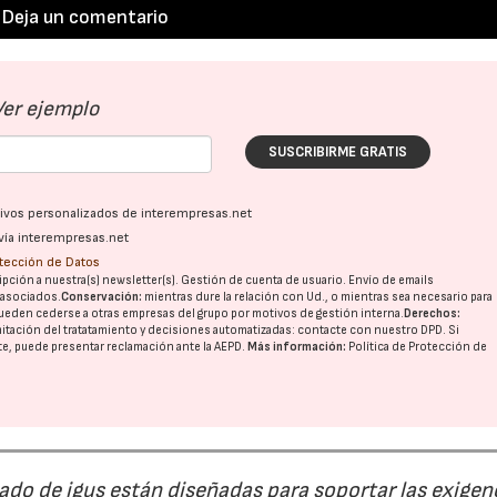
Deja un comentario
Ver ejemplo
SUSCRIBIRME GRATIS
ativos personalizados de interempresas.net
vía interempresas.net
otección de Datos
pción a nuestra(s) newsletter(s). Gestión de cuenta de usuario. Envío de emails
o asociados.
Conservación:
mientras dure la relación con Ud., o mientras sea necesario para
ueden cederse a otras
empresas del grupo
por motivos de gestión interna.
Derechos:
imitación del tratatamiento y decisiones automatizadas:
contacte con nuestro DPD
. Si
nte, puede presentar reclamación ante la
AEPD
.
Más información:
Política de Protección de
do de igus están diseñadas para soportar las exigen