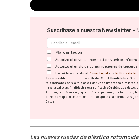
Suscríbase a nuestra Newsletter -
Marcar todos
Autorizo el envío de newsletters y avisos inform
Autorizo el envío de comunicaciones de terceros 
He leído y acepto el
Aviso Legal
y la
Política de Pr
Responsable:
Interempresas Media, S.L.U.
Finalidades:
Suscri
relacionados con la misma o relativos a intereses similares 
llevar a cabo las finalidades especificadas
Cesión:
Los datos p
Acceso, rectificación, oposición, supresión, portabilidad, l
considera que el tratamiento no se ajusta a la normativa vige
Datos
Las nuevas ruedas de plástico rotomoldea