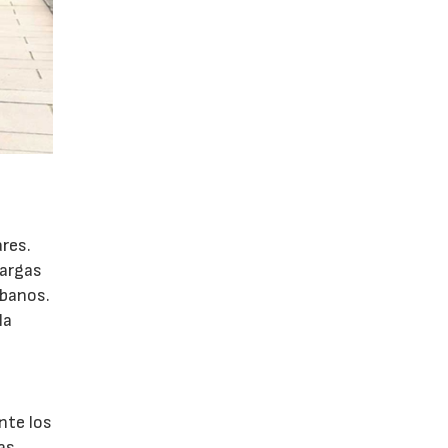
ares.
cargas
rbanos.
la
nte los
as