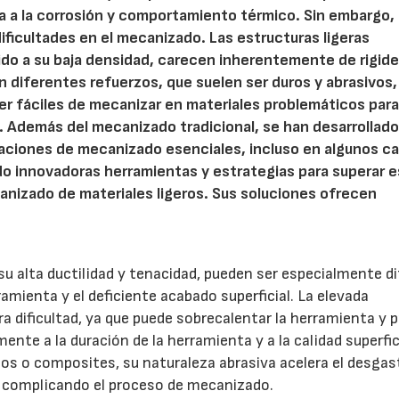
ia a la corrosión y comportamiento térmico. Sin embargo,
ficultades en el mecanizado. Las estructuras ligeras
do a su baja densidad, carecen inherentemente de rigide
zan diferentes refuerzos, que suelen ser duros y abrasivos,
er fáciles de mecanizar en materiales problemáticos para
Además del mecanizado tradicional, se han desarrollad
eraciones de mecanizado esenciales, incluso en algunos c
o innovadoras herramientas y estrategias para superar 
canizado de materiales ligeros. Sus soluciones ofrecen
u alta ductilidad y tenacidad, pueden ser especialmente dif
ramienta y el deficiente acabado superficial. La elevada
a dificultad, ya que puede sobrecalentar la herramienta y p
ente a la duración de la herramienta y a la calidad superfic
os o composites, su naturaleza abrasiva acelera el desgast
, complicando el proceso de mecanizado.