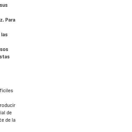
 sus
z. Para
 las
o
asos
estas
íciles
roducir
ial de
e de la