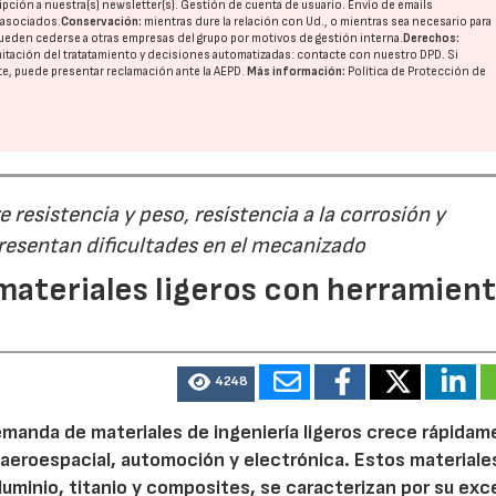
pción a nuestra(s) newsletter(s). Gestión de cuenta de usuario. Envío de emails
o asociados.
Conservación:
mientras dure la relación con Ud., o mientras sea necesario para
ueden cederse a otras
empresas del grupo
por motivos de gestión interna.
Derechos:
imitación del tratatamiento y decisiones automatizadas:
contacte con nuestro DPD
. Si
nte, puede presentar reclamación ante la
AEPD
.
Más información:
Política de Protección de
 resistencia y peso, resistencia a la corrosión y
esentan dificultades en el mecanizado
ateriales ligeros con herramien
4248
demanda de materiales de ingeniería ligeros crece rápidam
 aeroespacial, automoción y electrónica. Estos materiale
aluminio, titanio y composites, se caracterizan por su ex