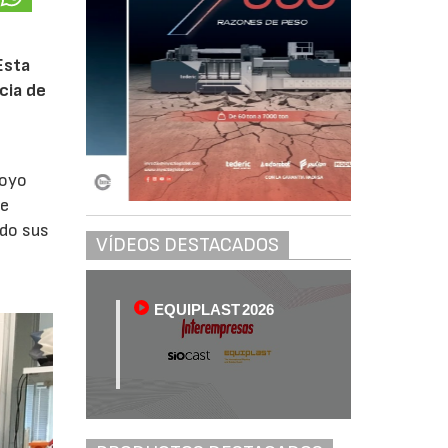
Esta
cia de
poyo
de
ndo sus
VÍDEOS DESTACADOS
EQUIPLAST 2026