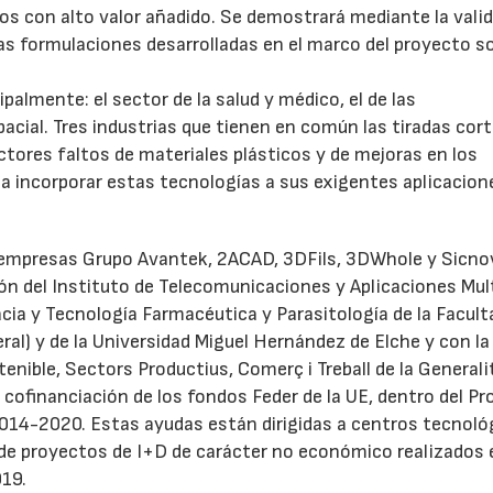
os con alto valor añadido. Se demostrará mediante la valid
las formulaciones desarrolladas en el marco del proyecto s
palmente: el sector de la salud y médico, el de las
cial. Tres industrias que tienen en común las tiradas cort
ctores faltos de materiales plásticos y de mejoras en los
ta incorporar estas tecnologías a sus exigentes aplicacion
s empresas Grupo Avantek, 2ACAD, 3DFils, 3DWhole y Sicno
ión del Instituto de Telecomunicaciones y Aplicaciones Mu
cia y Tecnología Farmacéutica y Parasitología de la Facult
23/07/2026
ral) y de la Universidad Miguel Hernández de Elche y con la
enible, Sectors Productius, Comerç i Treball de la Generali
a cofinanciación de los fondos Feder de la UE, dentro del P
014-2020. Estas ayudas están dirigidas a centros tecnoló
o de proyectos de I+D de carácter no económico realizados 
019.