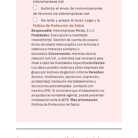
interempresas.net
Autorizo el envío de comunicaciones
de terceros vía interempresas.net
He leído y acepto el
Aviso Legal
y la
Política de Protección de Datos
Responsable:
Interempresas Media, S.L.U.
Finalidades:
Suscripción a nuestra(s)
newsletter(s). Gestión de cuenta de usuario.
Envío de emails relacionados con la misma o
relativos a intereses similares o
asociados.
Conservación:
mientras dure la
relación con Ud., o mientras sea necesario para
llevar a cabo las finalidades especificadas
Cesión:
Los datos pueden cederse a otras
empresas del
grupo
por motivos de gestión interna.
Derechos:
Acceso, rectificación, oposición, supresión,
portabilidad, limitación del tratatamiento y
decisiones automatizadas:
contacte con
nuestro DPD
. Si considera que el tratamiento no
se ajusta a la normativa vigente, puede presentar
reclamación ante la
AEPD
.
Más información:
Política de Protección de Datos