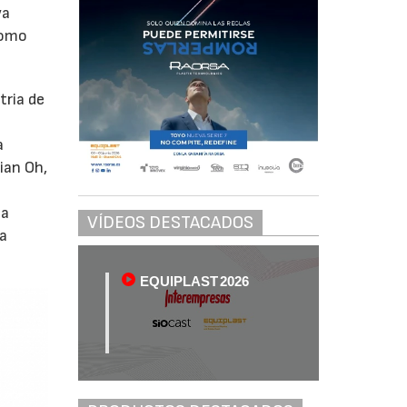
va
como
tria de
a
ian Oh,
la
VÍDEOS DESTACADOS
ma
EQUIPLAST 2026