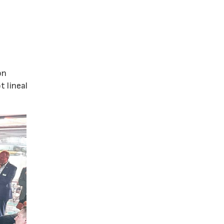
ón
 lineal