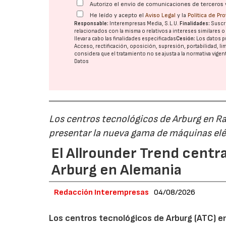
Autorizo el envío de comunicaciones de terceros 
He leído y acepto el
Aviso Legal
y la
Política de Pr
Responsable:
Interempresas Media, S.L.U.
Finalidades:
Suscri
relacionados con la misma o relativos a intereses similares 
llevar a cabo las finalidades especificadas
Cesión:
Los datos p
Acceso, rectificación, oposición, supresión, portabilidad, l
considera que el tratamiento no se ajusta a la normativa vige
Datos
Los centros tecnológicos de Arburg en 
presentar la nueva gama de máquinas elé
El Allrounder Trend centra
Arburg en Alemania
Redacción Interempresas
04/08/2026
Los centros tecnológicos de Arburg (ATC) e