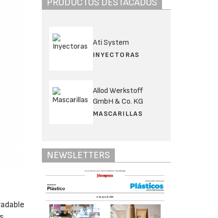
PRODUCTOS DESTACADOS
Ati System
INYECTORAS
Allod Werkstoff
GmbH & Co. KG
MASCARILLAS
NEWSLETTERS
radable
os