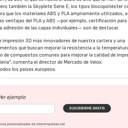
ro también la Skyplete Serie E, los tipos biocopoliéster c
ra que los materiales ABS y PLA ampliamente utilizados, a
s ventajas del PLA y ABS —por ejemplo, certificación para
ena adhesión de las capas individuales— son de destacar.
e impresión 3D más innovadores de nuestra cartera y una
lamentos que buscan mejorar la resistencia a la temperatur
nto de compuestos comunes para mejorar la calidad de impr
iería”, comenta el director de Mercado de Velox.
odos los países europeos.
23/07/2026
30/07/2026
Ver ejemplo
SUSCRIBIRME GRATIS
ativos personalizados de interempresas.net