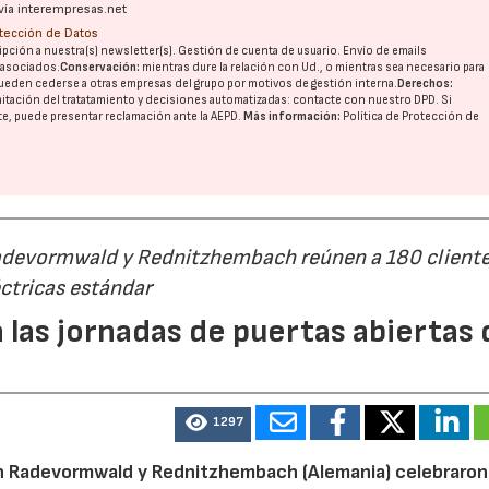
vía interempresas.net
otección de Datos
pción a nuestra(s) newsletter(s). Gestión de cuenta de usuario. Envío de emails
o asociados.
Conservación:
mientras dure la relación con Ud., o mientras sea necesario para
ueden cederse a otras
empresas del grupo
por motivos de gestión interna.
Derechos:
imitación del tratatamiento y decisiones automatizadas:
contacte con nuestro DPD
. Si
nte, puede presentar reclamación ante la
AEPD
.
Más información:
Política de Protección de
Radevormwald y Rednitzhembach reúnen a 180 cliente
ctricas estándar
 las jornadas de puertas abiertas 
1297
n Radevormwald y Rednitzhembach (Alemania) celebraron