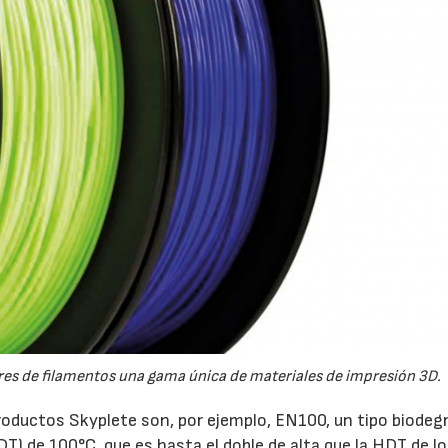
res de filamentos una gama única de materiales de impresión 3D.
roductos Skyplete son, por ejemplo, EN100, un tipo biodeg
T) de 100°C, que es hasta el doble de alta que la HDT de l