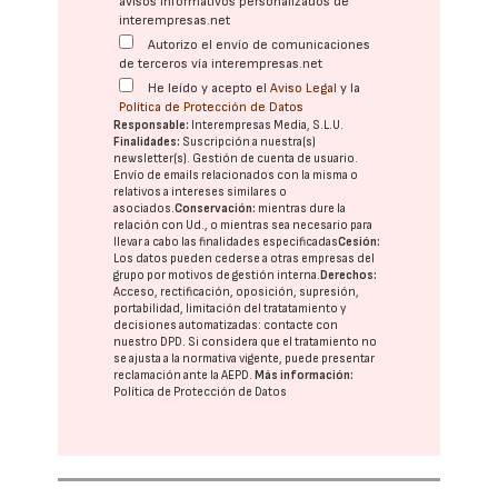
avisos informativos personalizados de
interempresas.net
Autorizo el envío de comunicaciones
de terceros vía interempresas.net
He leído y acepto el
Aviso Legal
y la
Política de Protección de Datos
Responsable:
Interempresas Media, S.L.U.
Finalidades:
Suscripción a nuestra(s)
newsletter(s). Gestión de cuenta de usuario.
Envío de emails relacionados con la misma o
relativos a intereses similares o
asociados.
Conservación:
mientras dure la
relación con Ud., o mientras sea necesario para
llevar a cabo las finalidades especificadas
Cesión:
Los datos pueden cederse a otras
empresas del
grupo
por motivos de gestión interna.
Derechos:
Acceso, rectificación, oposición, supresión,
portabilidad, limitación del tratatamiento y
decisiones automatizadas:
contacte con
nuestro DPD
. Si considera que el tratamiento no
se ajusta a la normativa vigente, puede presentar
reclamación ante la
AEPD
.
Más información:
Política de Protección de Datos