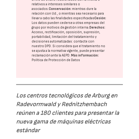
relativos a intereses similares o
asociados.
Conservación:
mientras dure la
relación con Ud., o mientras sea necesario para
llevar a cabo las finalidades especificadas
Cesión:
Los datos pueden cederse a otras
empresas del
grupo
por motivos de gestión interna.
Derechos:
Acceso, rectificación, oposición, supresión,
portabilidad, limitación del tratatamiento y
decisiones automatizadas:
contacte con
nuestro DPD
. Si considera que el tratamiento no
se ajusta a la normativa vigente, puede presentar
reclamación ante la
AEPD
.
Más información:
Política de Protección de Datos
Los centros tecnológicos de Arburg en
Radevormwald y Rednitzhembach
reúnen a 180 clientes para presentar la
nueva gama de máquinas eléctricas
estándar