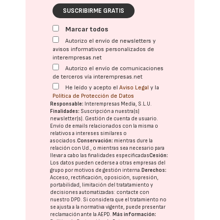
SUSCRIBIRME GRATIS
Marcar todos
Autorizo el envío de newsletters y
avisos informativos personalizados de
interempresas.net
Autorizo el envío de comunicaciones
de terceros vía interempresas.net
He leído y acepto el
Aviso Legal
y la
Política de Protección de Datos
Responsable:
Interempresas Media, S.L.U.
Finalidades:
Suscripción a nuestra(s)
newsletter(s). Gestión de cuenta de usuario.
Envío de emails relacionados con la misma o
relativos a intereses similares o
asociados.
Conservación:
mientras dure la
relación con Ud., o mientras sea necesario para
llevar a cabo las finalidades especificadas
Cesión:
Los datos pueden cederse a otras
empresas del
grupo
por motivos de gestión interna.
Derechos:
Acceso, rectificación, oposición, supresión,
portabilidad, limitación del tratatamiento y
decisiones automatizadas:
contacte con
nuestro DPD
. Si considera que el tratamiento no
se ajusta a la normativa vigente, puede presentar
reclamación ante la
AEPD
.
Más información: