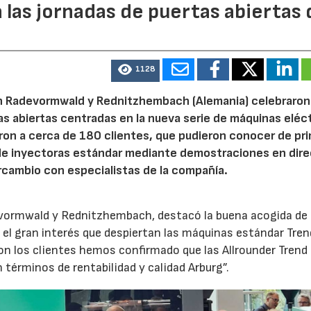
 las jornadas de puertas abiertas 
1128
n Radevormwald y Rednitzhembach (Alemania) celebraron
tas abiertas centradas en la nueva serie de máquinas eléc
ron a cerca de 180 clientes, que pudieron conocer de pr
de inyectoras estándar mediante demostraciones en dire
rcambio con especialistas de la compañía.
evormwald y Rednitzhembach, destacó la buena acogida de 
el gran interés que despiertan las máquinas estándar Tren
 los clientes hemos confirmado que las Allrounder Trend
érminos de rentabilidad y calidad Arburg”.