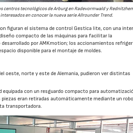
 los centros tecnológicos de Arburg en Radevormwald y Rednitzh
 interesados en conocer la nueva serie Allrounder Trend.
n figuran el sistema de control Gestica lite, con una inte
 diseño compacto de las máquinas para facilitar la
 desarrollado por AMKmotion; los accionamientos refrige
 espacio disponible para el montaje de moldes.
l oeste, norte y este de Alemania, pudieron ver distintas
nd equipada con un resguardo compacto para automatizaci
s piezas eran retiradas automáticamente mediante un robot
nta transportadora.