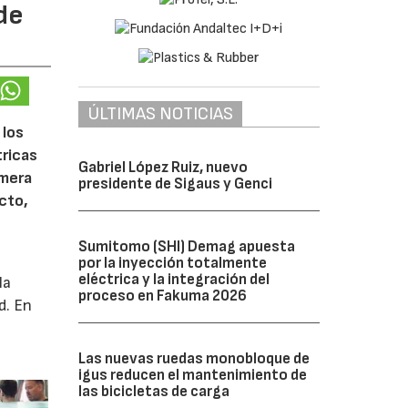
de
ÚLTIMAS NOTICIAS
 los
tricas
Gabriel López Ruiz, nuevo
imera
presidente de Sigaus y Genci
cto,
Sumitomo (SHI) Demag apuesta
por la inyección totalmente
eléctrica y la integración del
la
proceso en Fakuma 2026
d. En
Las nuevas ruedas monobloque de
igus reducen el mantenimiento de
las bicicletas de carga