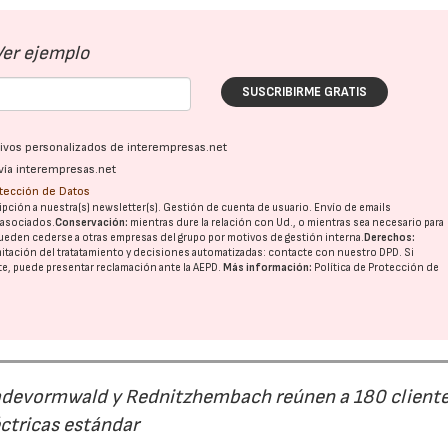
Ver ejemplo
SUSCRIBIRME GRATIS
ativos personalizados de interempresas.net
vía interempresas.net
otección de Datos
pción a nuestra(s) newsletter(s). Gestión de cuenta de usuario. Envío de emails
o asociados.
Conservación:
mientras dure la relación con Ud., o mientras sea necesario para
ueden cederse a otras
empresas del grupo
por motivos de gestión interna.
Derechos:
imitación del tratatamiento y decisiones automatizadas:
contacte con nuestro DPD
. Si
nte, puede presentar reclamación ante la
AEPD
.
Más información:
Política de Protección de
23/07/2026
30/07/2026
Radevormwald y Rednitzhembach reúnen a 180 cliente
ctricas estándar