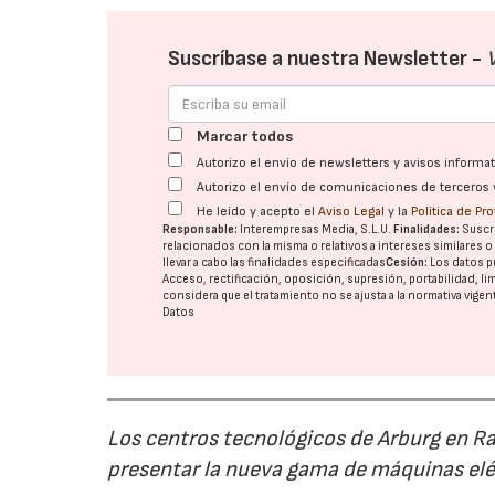
Suscríbase a nuestra Newsletter -
Marcar todos
Autorizo el envío de newsletters y avisos inform
Autorizo el envío de comunicaciones de terceros 
He leído y acepto el
Aviso Legal
y la
Política de Pr
Responsable:
Interempresas Media, S.L.U.
Finalidades:
Suscri
relacionados con la misma o relativos a intereses similares 
llevar a cabo las finalidades especificadas
Cesión:
Los datos p
Acceso, rectificación, oposición, supresión, portabilidad, l
considera que el tratamiento no se ajusta a la normativa vige
Datos
Los centros tecnológicos de Arburg en 
presentar la nueva gama de máquinas elé