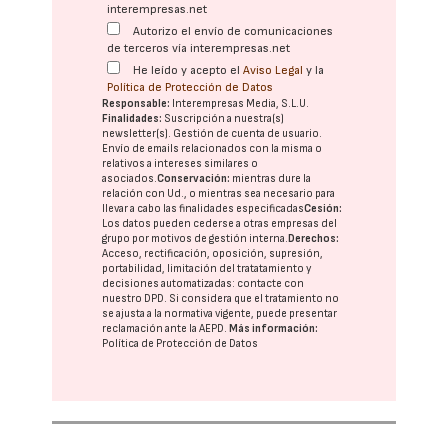
interempresas.net
Autorizo el envío de comunicaciones
de terceros vía interempresas.net
He leído y acepto el
Aviso Legal
y la
Política de Protección de Datos
Responsable:
Interempresas Media, S.L.U.
Finalidades:
Suscripción a nuestra(s)
newsletter(s). Gestión de cuenta de usuario.
Envío de emails relacionados con la misma o
relativos a intereses similares o
asociados.
Conservación:
mientras dure la
relación con Ud., o mientras sea necesario para
llevar a cabo las finalidades especificadas
Cesión:
Los datos pueden cederse a otras
empresas del
grupo
por motivos de gestión interna.
Derechos:
Acceso, rectificación, oposición, supresión,
portabilidad, limitación del tratatamiento y
decisiones automatizadas:
contacte con
nuestro DPD
. Si considera que el tratamiento no
se ajusta a la normativa vigente, puede presentar
reclamación ante la
AEPD
.
Más información:
Política de Protección de Datos