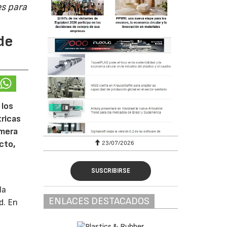
s para
de
 los
tricas
imera
cto,
23/07/2026
SUSCRIBIRSE
la
ENLACES DESTACADOS
d. En