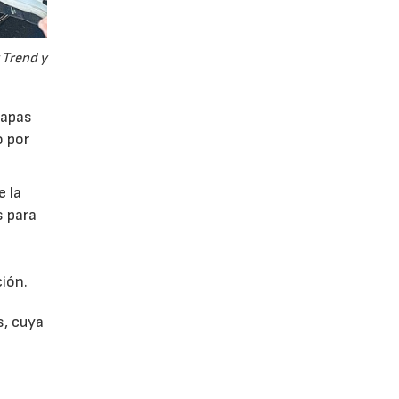
 Trend y
tapas
o por
e la
s para
ión.
s, cuya