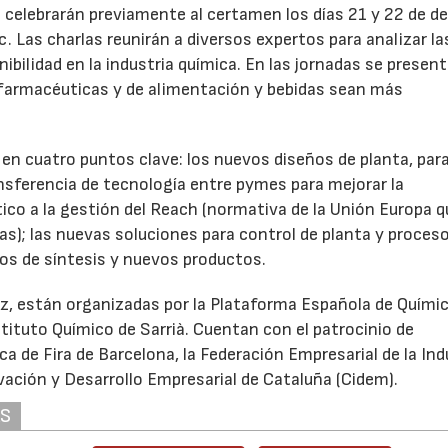
 celebrarán previamente al certamen los días 21 y 22 de d
. Las charlas reunirán a diversos expertos para analizar la
nibilidad en la industria química. En las jornadas se presen
 farmacéuticas y de alimentación y bebidas sean más
 en cuatro puntos clave: los nuevos diseños de planta, par
ansferencia de tecnología entre pymes para mejorar la
co a la gestión del Reach (normativa de la Unión Europa q
as); las nuevas soluciones para control de planta y proceso
os de síntesis y nuevos productos.
ez, están organizadas por la Plataforma Española de Quími
stituto Químico de Sarrià. Cuentan con el patrocinio de
ca de Fira de Barcelona, la Federación Empresarial de la Ind
vación y Desarrollo Empresarial de Cataluña (Cidem).
AS