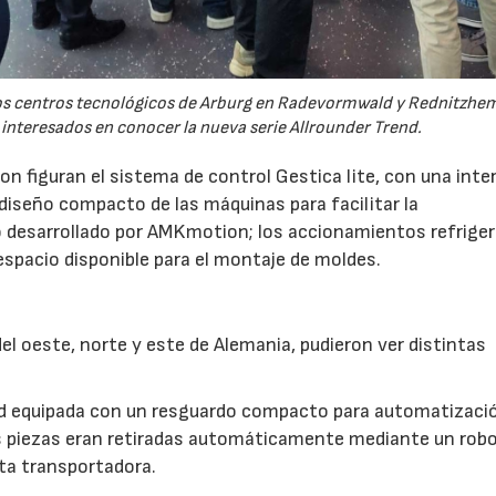
 los centros tecnológicos de Arburg en Radevormwald y Rednitzh
 interesados en conocer la nueva serie Allrounder Trend.
n figuran el sistema de control Gestica lite, con una inte
 diseño compacto de las máquinas para facilitar la
 desarrollado por AMKmotion; los accionamientos refrige
 espacio disponible para el montaje de moldes.
l oeste, norte y este de Alemania, pudieron ver distintas
nd equipada con un resguardo compacto para automatizaci
s piezas eran retiradas automáticamente mediante un robot
nta transportadora.