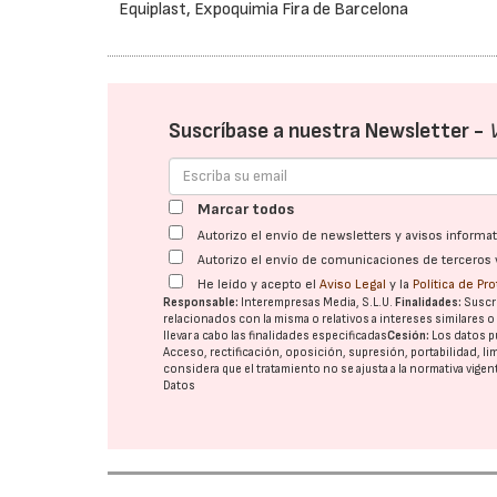
Equiplast, Expoquimia Fira de Barcelona
Suscríbase a nuestra Newsletter -
Marcar todos
Autorizo el envío de newsletters y avisos inform
Autorizo el envío de comunicaciones de terceros 
He leído y acepto el
Aviso Legal
y la
Política de Pr
Responsable:
Interempresas Media, S.L.U.
Finalidades:
Suscri
relacionados con la misma o relativos a intereses similares 
llevar a cabo las finalidades especificadas
Cesión:
Los datos p
Acceso, rectificación, oposición, supresión, portabilidad, l
considera que el tratamiento no se ajusta a la normativa vige
Datos