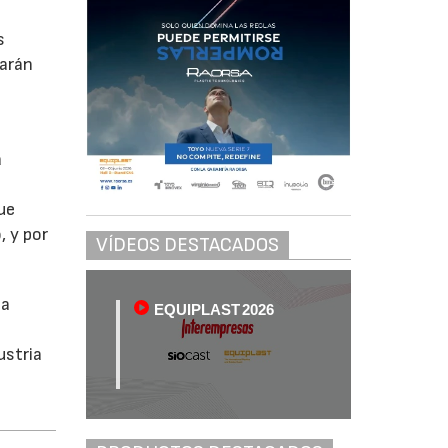
e
s
tarán
a
ue
, y por
VÍDEOS DESTACADOS
ca
EQUIPLAST 2026
ustria