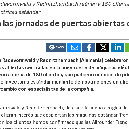
Radevormwald y Rednitzhembach reúnen a 180 cliente
ctricas estándar
 las jornadas de puertas abiertas 
1437
n Radevormwald y Rednitzhembach (Alemania) celebraron
tas abiertas centradas en la nueva serie de máquinas eléc
ron a cerca de 180 clientes, que pudieron conocer de pr
de inyectoras estándar mediante demostraciones en dire
23/07/2026
30/07/2026
rcambio con especialistas de la compañía.
evormwald y Rednitzhembach, destacó la buena acogida de 
el gran interés que despiertan las máquinas estándar Tren
 los clientes hemos confirmado que las Allrounder Trend