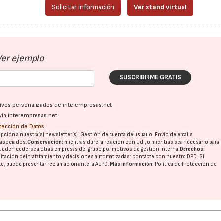
Solicitar información
Ver stand virtual
Ver ejemplo
SUSCRIBIRME GRATIS
ativos personalizados de interempresas.net
vía interempresas.net
otección de Datos
pción a nuestra(s) newsletter(s). Gestión de cuenta de usuario. Envío de emails
o asociados.
Conservación:
mientras dure la relación con Ud., o mientras sea necesario para
ueden cederse a otras
empresas del grupo
por motivos de gestión interna.
Derechos:
imitación del tratatamiento y decisiones automatizadas:
contacte con nuestro DPD
. Si
nte, puede presentar reclamación ante la
AEPD
.
Más información:
Política de Protección de