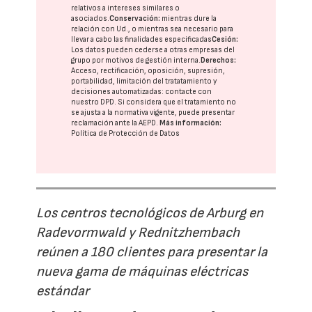
relativos a intereses similares o
asociados.
Conservación:
mientras dure la
relación con Ud., o mientras sea necesario para
llevar a cabo las finalidades especificadas
Cesión:
Los datos pueden cederse a otras
empresas del
grupo
por motivos de gestión interna.
Derechos:
Acceso, rectificación, oposición, supresión,
portabilidad, limitación del tratatamiento y
decisiones automatizadas:
contacte con
nuestro DPD
. Si considera que el tratamiento no
se ajusta a la normativa vigente, puede presentar
reclamación ante la
AEPD
.
Más información:
Política de Protección de Datos
Los centros tecnológicos de Arburg en
Radevormwald y Rednitzhembach
reúnen a 180 clientes para presentar la
nueva gama de máquinas eléctricas
estándar