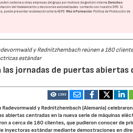
ueden cederse a otras
empresas del grupo
por motivos de gestión interna.
Derechos:
imitación del tratatamiento y decisiones automatizadas:
contacte con nuestro DPD
. Si
nte, puede presentar reclamación ante la
AEPD
.
Más información:
Política de Protección de
Radevormwald y Rednitzhembach reúnen a 180 cliente
ctricas estándar
 las jornadas de puertas abiertas 
1393
n Radevormwald y Rednitzhembach (Alemania) celebraron
tas abiertas centradas en la nueva serie de máquinas eléc
ron a cerca de 180 clientes, que pudieron conocer de pr
de inyectoras estándar mediante demostraciones en dire