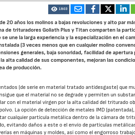
1803
e 20 años los molinos a bajas revoluciones y alto par má
 de trituradores Goliath Plus y Titan comparten la partic
e se une la larga experiencia y la especialización en el ca
 instalada (3 veces menos que en cualquier molino conven
ensiones generales, baja sonoridad, facilidad de apertura 
la alta calidad de sus componentes, mejoran las condici
área de producción.
entados (de serie en material tratado antidesgaste) que m
 consigue que el material no se degrade y permiten un substa
r con el material virgen por la alta calidad del triturado o
polvo. La opción de detección de metales IMD (patentada),
ar cualquier partícula metálica dentro de la cámara de trit
o, evitando daños a este o el envío de partículas metálicas
verías en máquinas y moldes, así como el engorroso trabaj