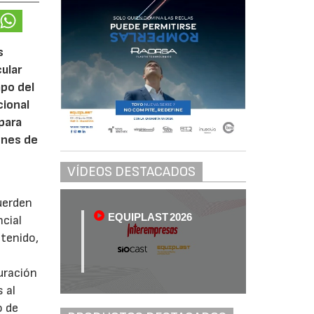
s
ular
mpo del
cional
para
ones de
VÍDEOS DESTACADOS
uerden
EQUIPLAST 2026
ncial
btenido,
uración
 al
o de