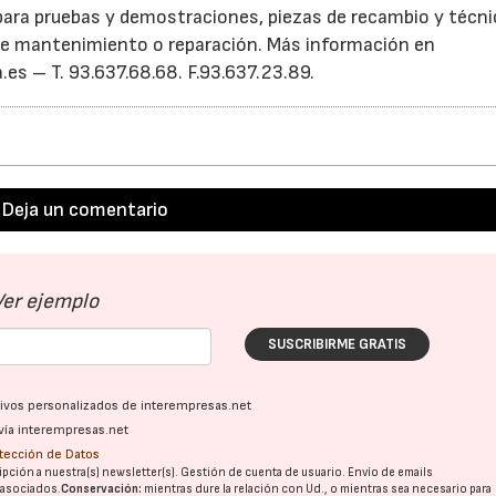
para pruebas y demostraciones, piezas de recambio y técn
de mantenimiento o reparación. Más información en
s – T. 93.637.68.68. F.93.637.23.89.
Deja un comentario
Ver ejemplo
SUSCRIBIRME GRATIS
ativos personalizados de interempresas.net
vía interempresas.net
otección de Datos
pción a nuestra(s) newsletter(s). Gestión de cuenta de usuario. Envío de emails
o asociados.
Conservación:
mientras dure la relación con Ud., o mientras sea necesario para