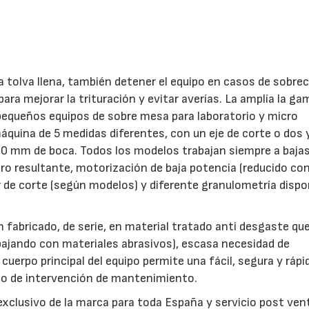
a tolva llena, también detener el equipo en casos de sobre
ara mejorar la trituración y evitar averías. La amplía la ga
pequeños equipos de sobre mesa para laboratorio y micro
máquina de 5 medidas diferentes, con un eje de corte o dos 
40 mm de boca. Todos los modelos trabajan siempre a baja
iro resultante, motorización de baja potencia (reducido co
 de corte (según modelos) y diferente granulometría dispon
23/07/2026
30/07/2026
fabricado, de serie, en material tratado anti desgaste qu
abajando con materiales abrasivos), escasa necesidad de
uerpo principal del equipo permite una fácil, segura y rápi
ipo de intervención de mantenimiento.
 exclusivo de la marca para toda España y servicio post ven