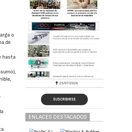
carga o
ma de
y hasta
s
nsumo),
ible,
23/07/2026
e
SUSCRIBIRSE
da
ENLACES DESTACADOS
ta